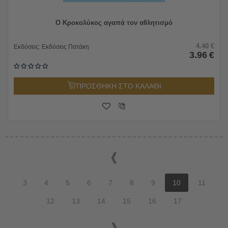
Ο Κροκολύκος αγαπά τον αθλητισμό
4.40
€
Εκδόσεις:
Εκδόσεις Πατάκη
3.96
€
ΠΡΟΣΘΗΚΗ ΣΤΟ ΚΑΛΑΘΙ
3
4
5
6
7
8
9
10
11
12
13
14
15
16
17