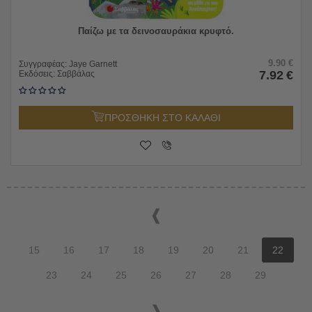
Παίζω με τα δεινοσαυράκια κρυφτό.
9.90
€
Συγγραφέας:
Jaye Garnett
7.92
€
Εκδόσεις:
Σαββάλας
ΠΡΟΣΘΗΚΗ ΣΤΟ ΚΑΛΑΘΙ
15
16
17
18
19
20
21
22
23
24
25
26
27
28
29