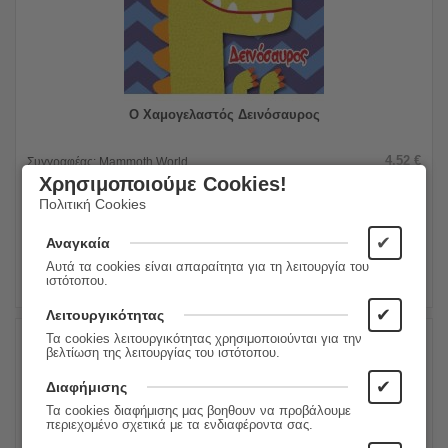
Ο Χαμογελαστός Δεινόσαυρος
4.52
€
Συγγραφέας:
Mammoth World
3.62
€
Εκδόσεις:
Τζιαμπίρης - Πυραμίδα
Χρησιμοποιούμε Cookies!
Πολιτική Cookies
ΠΡΟΣΘΗΚΗ ΣΤΟ ΚΑΛΑΘΙ
✔
Αναγκαία
Αυτά τα cookies είναι απαραίτητα για τη λειτουργία του
ιστότοπου.
✔
Λειτουργικότητας
Τα cookies λειτουργικότητας χρησιμοποιούνται για την
βελτίωση της λειτουργίας του ιστότοπου.
20%
✔
Διαφήμισης
Τα cookies διαφήμισης μας βοηθουν να προβάλουμε
περιεχομένο σχετικά με τα ενδιαφέροντα σας.