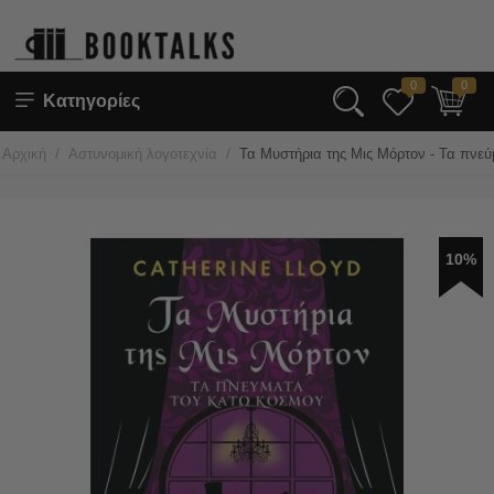
0
0
Κατηγορίες
/
/
Αρχική
Αστυνομική λογοτεχνία
Τα Μυστήρια της Μις Μόρτον - Τα πνε
10%