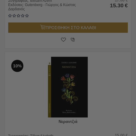
17.00
€
Συγγραφέας:
Ibtisam Azem
15.30
€
Εκδόσεις:
Gutenberg - Γιώργος & Κώστας
Δαρδανός
ΠΡΟΣΘΗΚΗ ΣΤΟ ΚΑΛΑΘΙ
10%
Νεραντζιά
15.00
€
Συγγραφέας:
Τζόχα Αλχάρθι