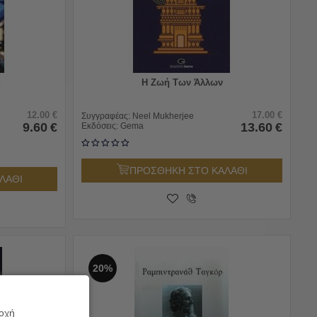
ς
Η Ζωή Των Άλλων
12.00
€
17.00
€
Συγγραφέας:
Neel Mukherjee
9.60
€
13.60
€
Εκδόσεις:
Gema
ΠΡΟΣΘΗΚΗ ΣΤΟ ΚΑΛΑΘΙ
ΛΑΘΙ
20%
ροχή