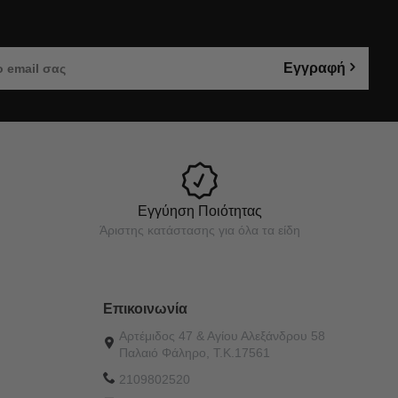
Εγγραφή
Εγγύηση Ποιότητας
Άριστης κατάστασης για όλα τα είδη
Επικοινωνία
Αρτέμιδος 47 & Αγίου Αλεξάνδρου 58
Παλαιό Φάληρο, Τ.Κ.17561
2109802520