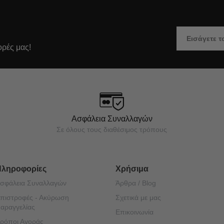
ορές μας!
Ασφάλεια Συναλλαγών
Σε όλους τους διαθέσιμος τρόπους
Πληροφορίες
Χρήσιμα
σφάλεια Συναλλαγών
Άρθρα / Blog
πιστροφές - Ακύρωση
Σχετικά με μας
αραγγελίας
Επικοινωνία
ρόποι Αγοράς