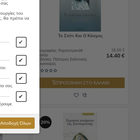
 σας
τουργίες του
ς, θα πρέπει να
Το Σπίτι Και Ο Κόσμος
✔
19.08
€
18.00
€
Συγγραφέας:
Ραμπιντρανάθ
15.26
€
14.40
€
Ταγκόρ
✔
Εκδόσεις:
Πάπυρος Εκδοτικός
Οργανισμός
που.
✔
ΛΑΘΙ
ΠΡΟΣΘΗΚΗ ΣΤΟ ΚΑΛΑΘΙ
τα σας.
✔
έρουμε.
20%
Αποδοχή Όλων