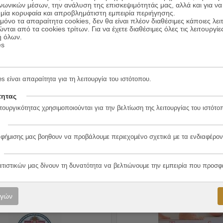
ινωνικών μέσων, την ανάλυση της επισκεψιμότητάς μας, αλλά και για να
μία κορυφαία και απροβλημάτιστη εμπειρία περιήγησης.
όνο τα απαραίτητα cookies, δεν θα είναι πλέον διαθέσιμες κάποιες λει
ώνται από τα cookies τρίτων. Για να έχετε διαθέσιμες όλες τις λειτουργίε
ή όλων.
es
Το Σπίτι Και Ο Κόσμος
Ποιήματα
s είναι απαραίτητα για τη λειτουργία του ιστότοπου.
9.00
€
Ραμπιντρανάθ
Συγγραφέας:
Ραμπιντρανάθ
7.20
€
Ταγκόρ
πυρος Εκδοτικός
Εκδόσεις:
Εκάτη
τητας
τουργικότητας χρησιμοποιούνται για την βελτίωση της λειτουργίας του ιστότο
ΠΡΟΣΘΗΚΗ ΣΤΟ ΚΑ
ΠΡΟΣΘΗΚΗ ΣΤΟ ΚΑΛΑΘΙ
αφήμισης μας βοηθουν να προβάλουμε περιεχομένο σχετικά με τα ενδιαφέρον
ατιστικών μας δίνουν τη δυνατότητα να βελτιώνουμε την εμπειρία που προσφ
20%
ογών