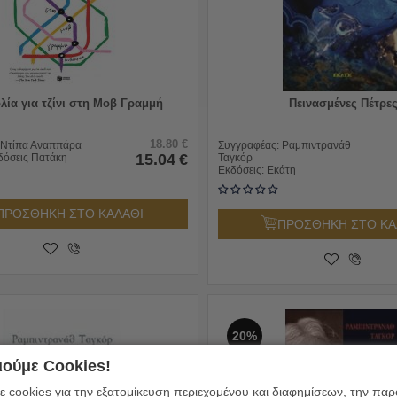
λία για τζίνι στη Μοβ Γραμμή
Πεινασμένες Πέτρε
18.80
€
Ντίπα Αναππάρα
Συγγραφέας:
Ραμπιντρανάθ
15.04
€
δόσεις Πατάκη
Ταγκόρ
Εκδόσεις:
Εκάτη
ΠΡΟΣΘΗΚΗ ΣΤΟ ΚΑΛΑΘΙ
ΠΡΟΣΘΗΚΗ ΣΤΟ ΚΑ
20%
ούμε Cookies!
 cookies για την εξατομίκευση περιεχομένου και διαφημίσεων, την πα