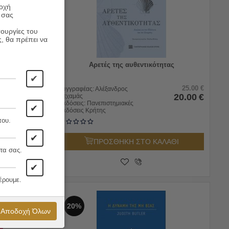
ροχή
 σας
τουργίες του
ς, θα πρέπει να
ικισµός
Αρετές της αυθεντικότητας
✔
18.00
€
25.00
€
Συγγραφέας:
Αλέξανδρος
14.40
€
20.00
€
Νεχαμάς
Εκδόσεις:
Πανεπιστημιακές
✔
Εκδόσεις Κρήτης
που.
ΛΑΘΙ
✔
ΠΡΟΣΘΗΚΗ ΣΤΟ ΚΑΛΑΘΙ
τα σας.
✔
έρουμε.
20%
Αποδοχή Όλων