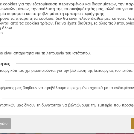
 cookies για την εξατομίκευση περιεχομένου και διαφημίσεων, την πα
ινωνικών μέσων, την ανάλυση της επισκεψιμότητάς μας, αλλά και για να
μία κορυφαία και απροβλημάτιστη εμπειρία περιήγησης.
όνο τα απαραίτητα cookies, δεν θα είναι πλέον διαθέσιμες κάποιες λει
ώνται από τα cookies τρίτων. Για να έχετε διαθέσιμες όλες τις λειτουργίε
ή όλων.
es
ελοίο ως πολιτικό εργαλείο
Εγωκεντρικότητα και µυστ
10.00
€
Vicente Ordonez
Συγγραφέας:
Ernst Tugendhat
s είναι απαραίτητα για τη λειτουργία του ιστότοπου.
8.00
€
Εκδόσεις:
Πανεπιστημιακές
νεπιστημιακές
Εκδόσεις Κρήτης
τητας
ήτης
τουργικότητας χρησιμοποιούνται για την βελτίωση της λειτουργίας του ιστότο
ΠΡΟΣΘΗΚΗ ΣΤΟ ΚΑ
ΠΡΟΣΘΗΚΗ ΣΤΟ ΚΑΛΑΘΙ
αφήμισης μας βοηθουν να προβάλουμε περιεχομένο σχετικά με τα ενδιαφέρον
ατιστικών μας δίνουν τη δυνατότητα να βελτιώνουμε την εμπειρία που προσφ
20%
ογών