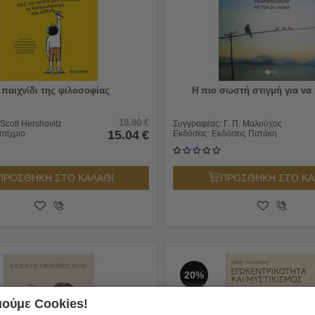
 παιχνίδι της φιλοσοφίας
Η πιο σωστή στιγμή για να 
18.80
€
Scott Hershovitz
Συγγραφέας:
Γ. Π. Μαλούχος
15.04
€
ταίχμιο
Εκδόσεις:
Εκδόσεις Πατάκη
ΠΡΟΣΘΗΚΗ ΣΤΟ ΚΑΛΑΘΙ
ΠΡΟΣΘΗΚΗ ΣΤΟ ΚΑ
20%
ούμε Cookies!