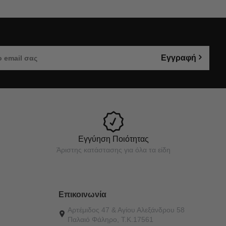
Εγγραφή
Εγγύηση Ποιότητας
Άριστης κατάστασης για όλα τα είδη
Επικοινωνία
Αρτέμιδος 47 & Αγίου Αλεξάνδρου 58
Παλαιό Φάληρο, Τ.Κ.17561