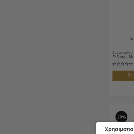
To
Συγγραφέας:
Εκδόσεις:
Με
20%
Χρησιμοποι