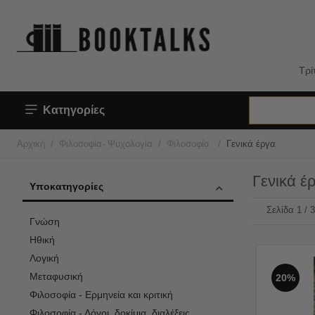
Τρί
Κατηγορίες
/
/
/
Αρχική
Φιλοσοφία- Ψυχολογία
Φιλοσοφία
Γενικά έργα
Γενικά έ
Υποκατηγορίες
Σελίδα 1 / 
Γνώση
Ηθική
Λογική
Μεταφυσική
20%
Φιλοσοφία - Ερμηνεία και κριτική
Φιλοσοφία - Λόγοι, δοκίμια, διαλέξεις