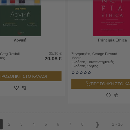
Λογική
Principia Ethica
25.10
€
Greg Restall
Συγγραφέας:
George Edward
20.08
€
πος
Moore
Εκδόσεις:
Πανεπιστημιακές
Εκδόσεις Κρήτης
ΠΡΟΣΘΗΚΗ ΣΤΟ ΚΑΛΑΘΙ
ΠΡΟΣΘΗΚΗ ΣΤΟ ΚΑ
2
3
4
5
6
7
8
2 - 16