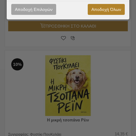
18.33
€
Συγγραφέας:
Δημήτρης Σαρρής
16.50
€
Εκδόσεις:
Άνεμος Εκδοτική
Αποδοχή Επιλογών
Αποδοχή Όλων
ΠΡΟΣΘΗΚΗ ΣΤΟ ΚΑΛΑΘΙ
10%
Η μικρή τσοπάνα Ρέιν
14.35
€
Συγγραφέας:
Φυστίκι ΠουΚυλάει