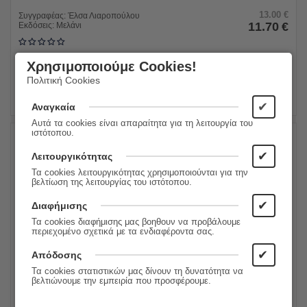
13.00
€
Συγγραφέας:
Έλσα Λιαροπούλου
11.70
€
Εκδόσεις:
Μελάνι
Χρησιμοποιούμε Cookies!
ΠΡΟΣΘΗΚΗ ΣΤΟ ΚΑΛΑΘΙ
Πολιτική Cookies
✔
Αναγκαία
Αυτά τα cookies είναι απαραίτητα για τη λειτουργία του
ιστότοπου.
✔
10%
Λειτουργικότητας
Τα cookies λειτουργικότητας χρησιμοποιούνται για την
βελτίωση της λειτουργίας του ιστότοπου.
✔
Διαφήμισης
Τα cookies διαφήμισης μας βοηθουν να προβάλουμε
περιεχομένο σχετικά με τα ενδιαφέροντα σας.
✔
Απόδοσης
Τα cookies στατιστικών μας δίνουν τη δυνατότητα να
1979: Η χρονιά που δεν τελείωσε ποτέ
βελτιώνουμε την εμπειρία που προσφέρουμε.