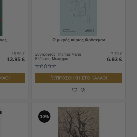
όνος
Ο μικρός κύριος Φρίντεμαν
15.50
€
7.70
€
Συγγραφέας:
Thomas Mann
13.95
€
6.93
€
Εκδόσεις:
Μεταίχμιο
ΛΑΘΙ
ΠΡΟΣΘΗΚΗ ΣΤΟ ΚΑΛΑΘΙ
10%