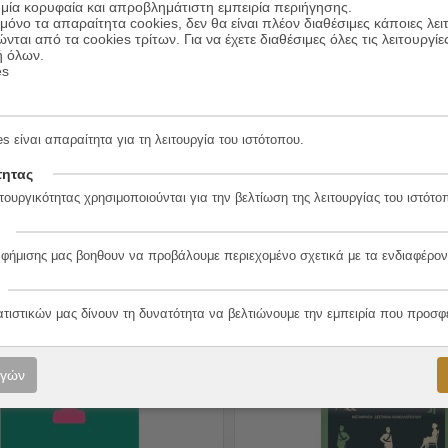
μία κορυφαία και απροβλημάτιστη εμπειρία περιήγησης.
όνο τα απαραίτητα cookies, δεν θα είναι πλέον διαθέσιμες κάποιες λει
ώνται από τα cookies τρίτων. Για να έχετε διαθέσιμες όλες τις λειτουργίε
ή όλων.
es
ωπος που νίκησε τον θάνατο
Μάλινα
s είναι απαραίτητα για τη λειτουργία του ιστότοπου.
10.00
€
Franz Werfel
Συγγραφέας:
Ingeborg Bachmann
9.00
€
τική
Εκδόσεις:
Εκδόσεις Πότλατς
τητας
τουργικότητας χρησιμοποιούνται για την βελτίωση της λειτουργίας του ιστότο
ΠΡΟΣΘΗΚΗ ΣΤΟ ΚΑΛΑΘΙ
ΠΡΟΣΘΗΚΗ ΣΤΟ ΚΑ
αφήμισης μας βοηθουν να προβάλουμε περιεχομένο σχετικά με τα ενδιαφέρον
ατιστικών μας δίνουν τη δυνατότητα να βελτιώνουμε την εμπειρία που προσφ
10%
ογών