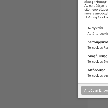
εξασφαλίσουμε 
Αν αποδέχεστε μ
site, που εξαρτ
κάνετε αποδοχ
Πολιτική Cooki
Ο άνθρ
Αναγκαία
Αυτά τα cookie
Συγγραφέας:
Εκδόσεις:
Κρι
Λειτουργικό
Τα cookies λει
Διαφήμισης
Τα cookies δι
Απόδοσης
Τα cookies στ
10%
Αποδοχή Επιλ