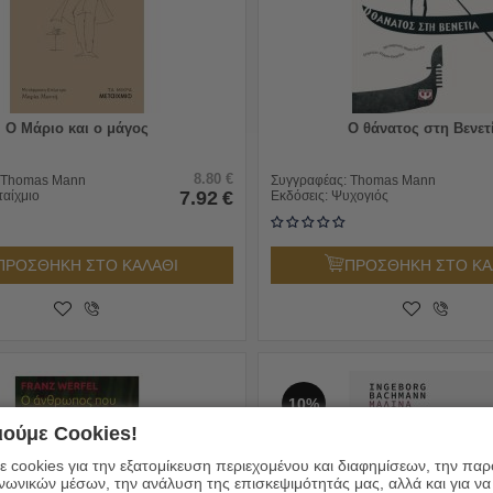
Ο Μάριο και ο μάγος
Ο θάνατος στη Βενετ
8.80
€
Thomas Mann
Συγγραφέας:
Thomas Mann
7.92
€
ταίχμιο
Εκδόσεις:
Ψυχογιός
ΠΡΟΣΘΗΚΗ ΣΤΟ ΚΑΛΑΘΙ
ΠΡΟΣΘΗΚΗ ΣΤΟ ΚΑ
10%
ούμε Cookies!
 cookies για την εξατομίκευση περιεχομένου και διαφημίσεων, την πα
ινωνικών μέσων, την ανάλυση της επισκεψιμότητάς μας, αλλά και για να