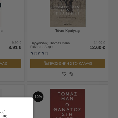
ία
Τόνιο Κραίγκερ
9.90
€
14.00
€
Συγγραφέας:
Thomas Mann
8.91
€
12.60
€
Εκδόσεις:
Δώμα
ΛΑΘΙ
ΠΡΟΣΘΗΚΗ ΣΤΟ ΚΑΛΑΘΙ
10%
ροχή
 σας