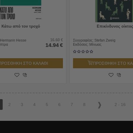
Κάτω από τον τροχό
Επικίνδυνος οίκτο
16.60
€
Hermann Hesse
Συγγραφέας:
Stefan Zweig
14.94
€
όπτρα
Εκδόσεις:
Μίνωας
ΠΡΟΣΘΗΚΗ ΣΤΟ ΚΑΛΑΘΙ
ΠΡΟΣΘΗΚΗ ΣΤΟ ΚΑ
2
3
4
5
6
7
8
2 - 16