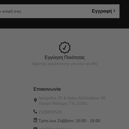
Εγγραφή
Εγγύηση Ποιότητας
Άριστης κατάστασης για όλα τα είδη
Επικοινωνία
Αρτέμιδος 47 & Αγίου Αλεξάνδρου 58
Παλαιό Φάληρο, Τ.Κ.17561
2109802520
Τρίτη έως Σάββατο:
10:00 - 18:00