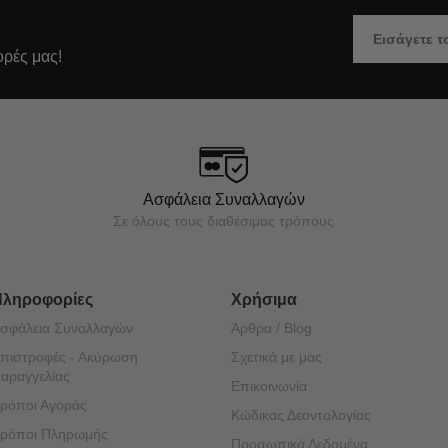
ορές μας!
Ασφάλεια Συναλλαγών
Σε όλους τους διαθέσιμος τρόπους
Πληροφορίες
Χρήσιμα
σφάλεια Συναλλαγών
Άρθρα / Blog
πιστροφές - Ακύρωση
Σχετικά με μας
αραγγελίας
Επικοινωνία
ρόποι Αγοράς
Κώδικας Δεοντολογίας
ρόποι Πληρωμής
Προσωπικά Δεδομένα