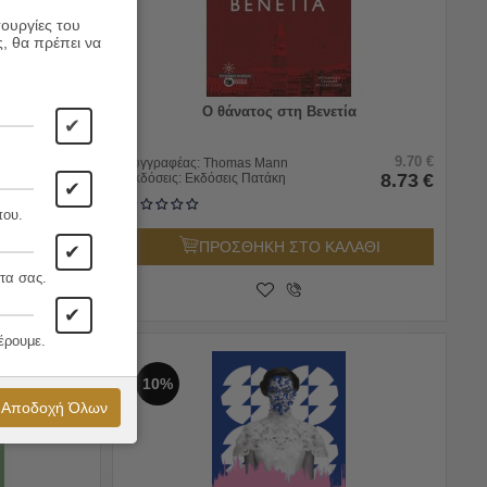
τουργίες του
ς, θα πρέπει να
Ο θάνατος στη Βενετία
✔
20.00
€
9.70
€
Συγγραφέας:
Thomas Mann
18.00
€
8.73
€
Εκδόσεις:
Εκδόσεις Πατάκη
✔
που.
ΛΑΘΙ
ΠΡΟΣΘΗΚΗ ΣΤΟ ΚΑΛΑΘΙ
✔
τα σας.
✔
έρουμε.
10%
Αποδοχή Όλων