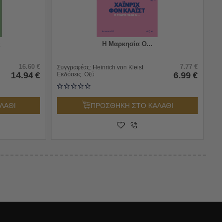
ς
Η Μαρκησία Ο...
16.60
€
7.77
€
Συγγραφέας:
Heinrich von Kleist
14.94
€
6.99
€
Εκδόσεις:
Οξύ
ΛΑΘΙ
ΠΡΟΣΘΗΚΗ ΣΤΟ ΚΑΛΑΘΙ