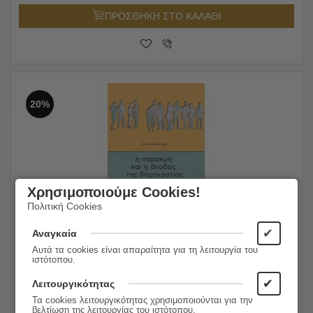
ΠΡΟΣΘΗΚΗ ΣΤΟ ΚΑΛΑΘΙ
20%
Χρησιμοποιούμε Cookies!
Πολιτική Cookies
✔
Η παρακμή και η άνοδος της δημοκρατίας
Αναγκαία
Αυτά τα cookies είναι απαραίτητα για τη λειτουργία του
ιστότοπου.
25.00
€
Συγγραφέας:
David Stasavage
20.00
€
Εκδόσεις:
Πανεπιστημιακές Εκδόσεις Κρήτης
✔
Λειτουργικότητας
Τα cookies λειτουργικότητας χρησιμοποιούνται για την
βελτίωση της λειτουργίας του ιστότοπου.