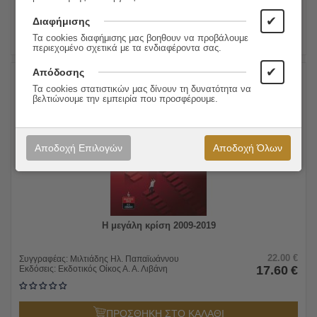
ΠΡΟΣΘΗΚΗ ΣΤΟ ΚΑΛΑΘΙ
✔
Διαφήμισης
Τα cookies διαφήμισης μας βοηθουν να προβάλουμε
περιεχομένο σχετικά με τα ενδιαφέροντα σας.
✔
Απόδοσης
Τα cookies στατιστικών μας δίνουν τη δυνατότητα να
20%
βελτιώνουμε την εμπειρία που προσφέρουμε.
Αποδοχή Επιλογών
Αποδοχή Όλων
Η μεγάλη κρίση 2009-2019
22.00
€
Συγγραφέας:
Μιλτιάδης Ηλ. Παπαϊωάννου
17.60
€
Εκδόσεις:
Εκδοτικός Οίκος Α. Α. Λιβάνη
ΠΡΟΣΘΗΚΗ ΣΤΟ ΚΑΛΑΘΙ