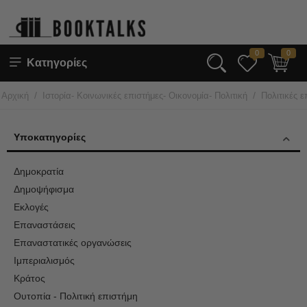
0
0
Κατηγορίες
/
/
Αρχική
Ιστορία- Κοινωνικές επιστήμες- Οικονομία- Πολιτική
Πολιτικές ε
Υποκατηγορίες
Δημοκρατία
Δημοψήφισμα
Εκλογές
Επαναστάσεις
Επαναστατικές οργανώσεις
Ιμπεριαλισμός
Κράτος
Ουτοπία - Πολιτική επιστήμη