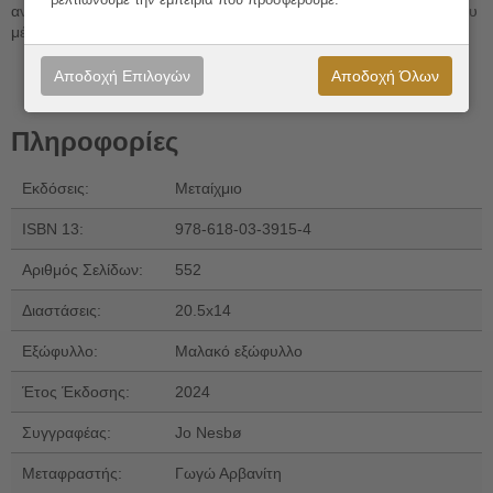
αναγκαστεί να πάρει δύσκολες αποφάσεις για το επαγγελματικό του
μέλλον.
Αποδοχή Επιλογών
Αποδοχή Όλων
Πληροφορίες
Εκδόσεις:
Μεταίχμιο
ISBN 13:
978-618-03-3915-4
Αριθμός Σελίδων:
552
Διαστάσεις:
20.5x14
Εξώφυλλο:
Μαλακό εξώφυλλο
Έτος Έκδοσης:
2024
Συγγραφέας:
Jo Nesbø
Μεταφραστής:
Γωγώ Αρβανίτη