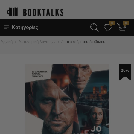
0
0
Κατηγορίες
/
/
Αρχική
Αστυνομική λογοτεχνία
Το αστέρι του διαβόλου
20%