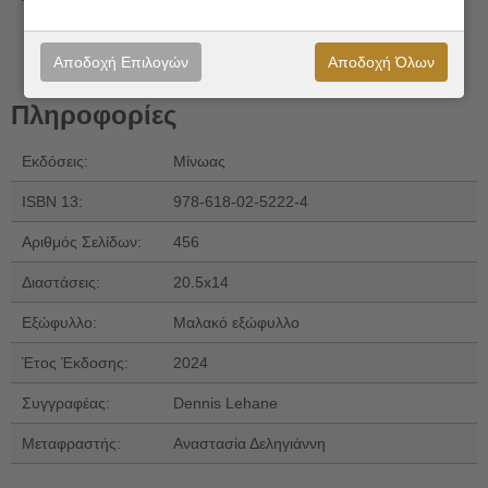
Αποδοχή Επιλογών
Αποδοχή Όλων
Πληροφορίες
Εκδόσεις:
Μίνωας
ISBN 13:
978-618-02-5222-4
Αριθμός Σελίδων:
456
Διαστάσεις:
20.5x14
Εξώφυλλο:
Μαλακό εξώφυλλο
Έτος Έκδοσης:
2024
Συγγραφέας:
Dennis Lehane
Μεταφραστής:
Αναστασία Δεληγιάννη