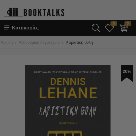
0
0
Κατηγορίες
/
/
Αρχική
Αστυνομική λογοτεχνία
Χαριστική βολή
20%