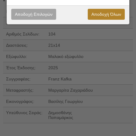
Εκδόσεις:
Δώμα
Αποδοχή Επιλογών
Αποδοχή Όλων
ISBN 13:
978-618-5598-42-6
Αριθμός Σελίδων:
104
Διαστάσεις:
21x14
Εξώφυλλο:
Μαλακό εξώφυλλο
Έτος Έκδοσης:
2025
Συγγραφέας:
Franz Kafka
Μεταφραστής:
Μαργαρίτα Ζαχαριάδου
Εικονογράφος:
Βασίλης Γεωργίου
Υπεύθυνος Σειράς:
Δημοσθένης
Παπαμάρκος