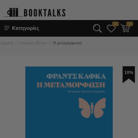
0
0
Κατηγορίες
/
/
Αρχική
επιλογές βίντεο
Η μεταμόρφωση
10%