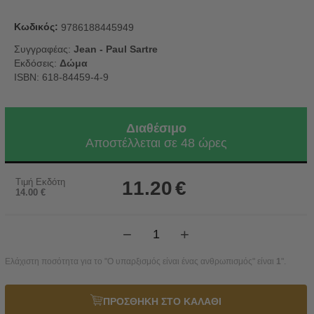
Κωδικός:
9786188445949
Συγγραφέας:
Jean - Paul Sartre
Εκδόσεις:
Δώμα
ISBN: 618-84459-4-9
Διαθέσιμο
Αποστέλλεται σε 48 ώρες
Τιμή Εκδότη
11.20
€
14.00
€
−
+
Ελάχιστη ποσότητα για το "Ο υπαρξισμός είναι ένας ανθρωπισμός" είναι
1
".
ΠΡΟΣΘΗΚΗ ΣΤΟ ΚΑΛΑΘΙ