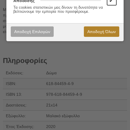
✔
Απόδοσης
Τα cookies στατιστικών μας δίνουν τη δυνατότητα να
Μέσω αυτής της θεμελιώδους αυτοεξαπάτησης οι άνθρωποι
βελτιώνουμε την εμπειρία που προσφέρουμε.
προσπαθούν να κρύψουν απ’ τον εαυτό τους την αγωνία που
συνεπάγεται το γεγονός ότι ο καθένας μας αναπόφευκτα ορίζει
μόνος το δικό του πεπρωμένο. Όπως λέει ο Σαρτρ, "ο άνθρωπος
Αποδοχή Επιλογών
Αποδοχή Όλων
είναι καταδικασμένος να είναι ελεύθερος".
Πληροφορίες
Εκδόσεις:
Δώμα
ISBN:
618-84459-4-9
ISBN 13:
978-618-84459-4-9
Διαστάσεις:
21x14
Εξώφυλλο:
Μαλακό εξώφυλλο
Έτος Έκδοσης:
2020