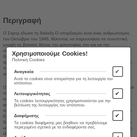
Περιγραφή
Ο Σαρτρ έδωσε τη διάλεξη Ο υπαρξισμός είναι ένας ανθρωπισμός
τον Οκτώβριο του 1945, θέλοντας να παρουσιάσει σε συνοπτική
μορφή τις βασικές θέσεις της φιλοσοφίας του και να την
υπερασπιστεί απέναντι σε ορισμένες συχνές παρανοήσεις. Η
Χρησιμοποιούμε Cookies!
διάλεξη δόθηκε από στήθους και κυκλοφόρησε ως βιβλίο λίγο
Πολιτική Cookies
αργότερα, ελάχιστα επανεπεξεργασμένη. Το βιβλίο αναδείχτηκε στο
πιο πολυδιαβασμένο, πιθανότατα, φιλοσοφικό κείμενο του 20ού
✔
Αναγκαία
αιώνα.
Αυτά τα cookies είναι απαραίτητα για τη λειτουργία του
ιστότοπου.
Ο άνθρωπος είναι ελεύθερος, λέει ο Σαρτρ, αλλά θέλει να φαντάζεται
✔
τον εαυτό του δέσμιο. Το κάνει αυτό, γιατί θέλει ν’ αποποιηθεί την
Λειτουργικότητας
ευθύνη που συνεπάγεται η ελευθερία του. Οι άνθρωποι πλάθουν
Τα cookies λειτουργικότητας χρησιμοποιούνται για την
φαντάσματα -το θεό, τη μοίρα, τη φύση, την ιστορία, την κοινωνία-
βελτίωση της λειτουργίας του ιστότοπου.
που υποτίθεται ότι τους υποχρεώνουν να φέρονται όπως φέρονται.
✔
Διαφήμισης
Επικαλούμενοι τα φαντάσματα αυτά, μπορούν κατόπιν να
δηλώσουν: "Δεν έφταιγα εγώ γι’ αυτό που έκανα, δεν μπορούσα να
Τα cookies διαφήμισης μας βοηθουν να προβάλουμε
περιεχομένο σχετικά με τα ενδιαφέροντα σας.
κάνω αλλιώς. Δεν είμαι εγώ υπεύθυνος γι’ αυτό που είμαι, κάτι άλλο,
έξω από μένα, μ’ έκανε έτσι".