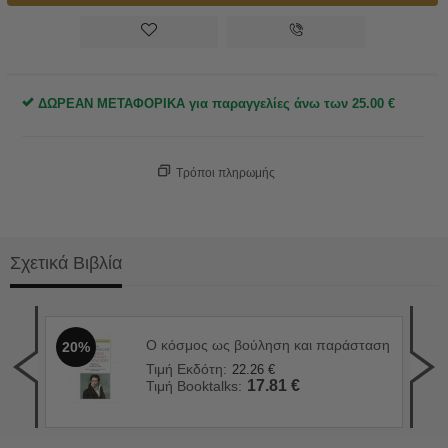
ΔΩΡΕΑΝ ΜΕΤΑΦΟΡΙΚΑ για παραγγελίες άνω των
25.00
€
Τρόποι πληρωμής
Σχετικά Βιβλία
Ο κόσμος ως βούληση και παράσταση
20%
Η π
2
Τιμή Εκδότη:
22.26
€
Τιμ
17.81
€
Τιμή Booktalks:
Τιμ