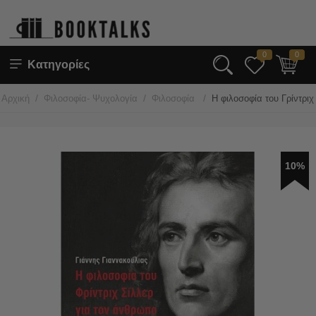
0
0
Κατηγορίες
/
/
/
Αρχική
Φιλοσοφία- Ψυχολογία
Φιλοσοφία
Η φιλοσοφία του Γρίντρι
10%