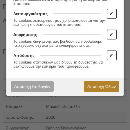
ιστότοπου.
Περιγραφή
✔
Λειτουργικότητας
Από τον κατακερματισμό στην ενότητα
Τα cookies λειτουργικότητας χρησιμοποιούνται για την
βελτίωση της λειτουργίας του ιστότοπου.
✔
Διαφήμισης
Τα cookies διαφήμισης μας βοηθουν να προβάλουμε
περιεχομένο σχετικά με τα ενδιαφέροντα σας.
Πληροφορίες
✔
Απόδοσης
Τα cookies στατιστικών μας δίνουν τη δυνατότητα να
Εκδόσεις:
Οδός Πανός
βελτιώνουμε την εμπειρία που προσφέρουμε.
ISBN 13:
978-960-477-773-0
Αριθμός Σελίδων:
422
Αποδοχή Επιλογών
Αποδοχή Όλων
Διαστάσεις:
23x16
Εξώφυλλο:
Μαλακό εξώφυλλο
Έτος Έκδοσης:
2026
Συγγραφέας:
Γιάννης Γιαννακούλιας