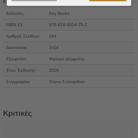
Πληροφορίες
Εκδόσεις:
Key Books
ISBN 13:
978-618-5914-75-2
Αριθμός Σελίδων:
184
Διαστάσεις:
2x14
Εξώφυλλο:
Μαλακό εξώφυλλο
Έτος Έκδοσης:
2026
Συγγραφέας:
Έλενα Σολταρίδου
Κριτικές