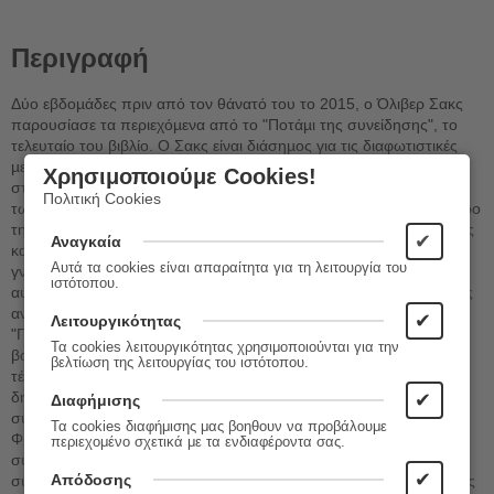
Περιγραφή
Δύο εβδοµάδες πριν από τον θάνατό του το 2015, ο Όλιβερ Σακς
παρουσίασε τα περιεχόµενα από το "Ποτάµι της συνείδησης", το
τελευταίο του βιβλίο. Ο Σακς είναι διάσηµος για τις διαφωτιστικές
µελέτες του σε ανθρώπους που ζουν µε νευρολογικές διαταραχές
Χρησιμοποιούμε Cookies!
στα απώτατα όρια της ανθρώπινης εµπειρίας. Ωστόσο, το πεδίο
Πολιτική Cookies
των επιστηµονικών ενδιαφερόντων του δεν περιοριζόταν στον χώρο
της νευροεπιστήµης και της ιατρικής· τον γοήτευαν ζητήµατα, ιδέες
✔
Αναγκαία
και ερωτήµατα όλων των επιστηµονικών πεδίων. Η ευρύτητα των
Αυτά τα cookies είναι απαραίτητα για τη λειτουργία του
γνώσεών του και το πάθος του αντικατοπτρίζονται στις σελίδες
ιστότοπου.
αυτού του βιβλίου, στο οποίο πραγµατεύεται τη φύση όχι µόνο της
ανθρώπινης εµπειρίας, αλλά και της ζωής στο σύνολό της. Στο
✔
Λειτουργικότητας
"Ποτάµι της συνείδησης" ο δρ Σακς καταπιάνεται µε την εξέλιξη, τη
Τα cookies λειτουργικότητας χρησιμοποιούνται για την
βοτανολογία, τη χηµεία, την ιατρική, τη νευροεπιστήµη και τις
βελτίωση της λειτουργίας του ιστότοπου.
τέχνες, ασχολείται µε τα σφάλµατα της µνήµης, την έννοια της
δηµιουργικότητας και του χρόνου, τη φύση της συνείδησης και
✔
Διαφήμισης
συνοµιλεί µε τους µεγάλους ήρωές του -κυρίως τον Δαρβίνο, τον
Τα cookies διαφήμισης μας βοηθουν να προβάλουμε
Φρόυντ και τον Γουίλλιαµ Τζέιµς-, που υπήρξαν σύντροφοι και
περιεχομένο σχετικά με τα ενδιαφέροντα σας.
συνοδοιπόροι του από την πολύ νεαρή του ηλικία. Το "Ποτάµι της
✔
Απόδοσης
συνείδησης" αποκαλύπτει την αστείρευτη αγάπη και δίψα του Σακς