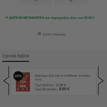
ΔΩΡΕΑΝ ΜΕΤΑΦΟΡΙΚΑ για παραγγελίες άνω των
25.00
€
Τρόποι πληρωμής
Σχετικά Βιβλία
ώα
Διάσημα ζώα και οι απίθανες ιστορίες
20%
1.0
2
τους
Τιμ
Τιμή Εκδότη:
12.00
€
Τιμ
9.60
€
Τιμή Booktalks: