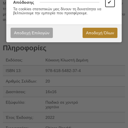
✔
Απόδοσης
Μοντεσσόρι έχουν καλύτερη απόδοση από αυτά που ακολουθούν
την παραδοσιακή μέθοδο διδασκαλίας. Τα κάνει να αγαπούν τη
Τα cookies στατιστικών μας δίνουν τη δυνατότητα να
βελτιώνουμε την εμπειρία που προσφέρουμε.
μάθηση και όχι να τη βλέπουν σαν ένα βάρος και μία διαδικασία που
ανυπομονούν να τελειώσει.
Αποδοχή Επιλογών
Αποδοχή Όλων
Πληροφορίες
Εκδόσεις:
Κόκκινη Κλωστή Δεμένη
ISBN 13:
978-618-5482-37-4
Αριθμός Σελίδων:
20
Διαστάσεις:
16x16
Εξώφυλλο:
Παιδικό σε χοντρό
χαρτόνι
Έτος Έκδοσης:
2022
Συγγραφέας:
Chiara Piroddi