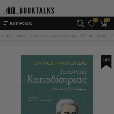
0
0
Κατηγορίες
/
/
/
Αρχική
Ιστορία- Κοινωνικές επιστήμες- Οικονομία- Πολιτική
Ιστορία
10%