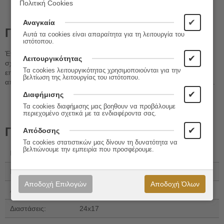
Πολιτική Cookies
✔
Αναγκαία
Περιγραφή
Αυτά τα cookies είναι απαραίτητα για τη λειτουργία του
ιστότοπου.
Ένα πανόραμα των άκρως απόρρητων –και συχνά εξωφρενικών–
✔
Λειτουργικότητας
σχεδιαζόμενων επιχειρήσεων του Β΄ Παγκοσμίου Πολέμου. Το
Τα cookies λειτουργικότητας χρησιμοποιούνται για την
εποπτικό υλικό περιλαμβάνει επίσημα αρχειακά έγγραφα, τα οποία
βελτίωση της λειτουργίας του ιστότοπου.
αποχαρακτηρίστηκαν πρόσφατα, χάρτες και σπάνιες φωτογραφίες.
✔
Διαφήμισης
Τα cookies διαφήμισης μας βοηθουν να προβάλουμε
περιεχομένο σχετικά με τα ενδιαφέροντα σας.
Πληροφορίες
✔
Απόδοσης
Τα cookies στατιστικών μας δίνουν τη δυνατότητα να
βελτιώνουμε την εμπειρία που προσφέρουμε.
Εκδόσεις:
Εκδόσεις Γκοβόστη
ISBN 13:
978-960-606-343-5
Αποδοχή Επιλογών
Αποδοχή Όλων
Αριθμός Σελίδων:
192
Διαστάσεις:
24x17