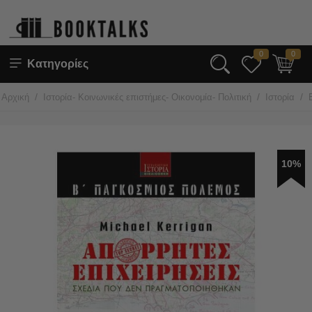
0
0
Κατηγορίες
/
/
/
Αρχική
Ιστορία- Κοινωνικές επιστήμες- Οικονομία- Πολιτική
Ιστορία
10%