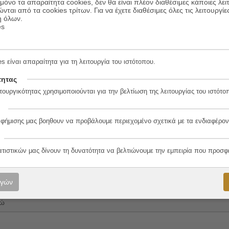
όνο τα απαραίτητα cookies, δεν θα είναι πλέον διαθέσιμες κάποιες λει
ώνται από τα cookies τρίτων. Για να έχετε διαθέσιμες όλες τις λειτουργίε
ή όλων.
es
s είναι απαραίτητα για τη λειτουργία του ιστότοπου.
τητας
3-2
τουργικότητας χρησιμοποιούνται για την βελτίωση της λειτουργίας του ιστότο
αφήμισης μας βοηθουν να προβάλουμε περιεχομένο σχετικά με τα ενδιαφέρον
λο
ατιστικών μας δίνουν τη δυνατότητα να βελτιώνουμε την εμπειρία που προσφ
ογών
d
τώ