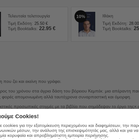
Τελευταία τελετουργία
Ιθάκη
10%
Τιμή Εκδότη:
Τιμή Εκδότη:
25.50
€
28.00
22.95
€
25
Τιμή Booktalks:
Τιμή Booktalks:
 που ζει και εκείνη που γράφει.
ος του χρόνου στα άγρια δάση του βόρειου Κεμπέκ: μια απέραντη παι
οιες φορές απομονωμένη αλλά ταυτόχρονα συναρπαστική και όμορφη.
ριστικές προσωπικές στιγμές με τα βιβλία που σημάδεψαν το έργο της×
όπου άρχισε να γράφει την Ιστορία της Θεραπαινίδας. Μέσα από σελίδες
ούμε Cookies!
τικό συγγραφέα Γκρέιαμ Γκίμπσον– ξεπροβάλλουν ποιητές, αρκούδες, ασ
ματός της.
 cookies για την εξατομίκευση περιεχομένου και διαφημίσεων, την πα
ινωνικών μέσων, την ανάλυση της επισκεψιμότητάς μας, αλλά και για να
ωή της, στην τέχνη που υπηρέτησε.
μία κορυφαία και απροβλημάτιστη εμπειρία περιήγησης.