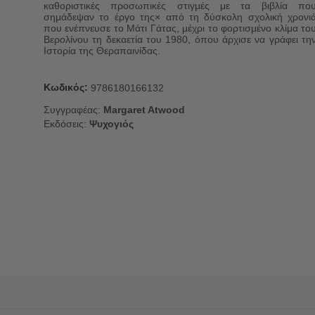
καθοριστικές προσωπικές στιγμές με τα βιβλία πο
σημάδεψαν το έργο της× από τη δύσκολη σχολική χρονι
που ενέπνευσε το Μάτι Γάτας, μέχρι το φορτισμένο κλίμα το
Βερολίνου τη δεκαετία του 1980, όπου άρχισε να γράφει τη
Ιστορία της Θεραπαινίδας.
Κωδικός:
9786180166132
Συγγραφέας:
Margaret Atwood
Εκδόσεις:
Ψυχογιός