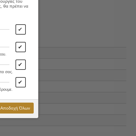
τουργίες του
ς, θα πρέπει να
✔
✔
που.
✔
τα σας.
✔
έρουμε.
Αποδοχή Όλων