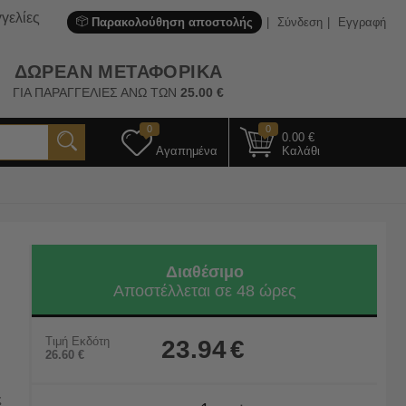
γελίες
Παρακολούθηση αποστολής
Σύνδεση
Εγγραφή
ΔΩΡΕΑΝ ΜΕΤΑΦΟΡΙΚΑ
ΓΙΑ ΠΑΡΑΓΓΕΛΙΕΣ ΑΝΩ ΤΩΝ
25.00
€
0
0
0.00
€
Αγαπημένα
Καλάθι
Διαθέσιμο
Αποστέλλεται σε 48 ώρες
Τιμή Εκδότη
23.94
€
26.60
€
ς