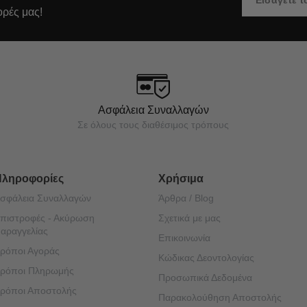
ορές μας!
Ασφάλεια Συναλλαγών
Σε όλους τους διαθέσιμος τρόπους
Πληροφορίες
Χρήσιμα
σφάλεια Συναλλαγών
Άρθρα / Blog
πιστροφές - Ακύρωση
Σχετικά με μας
αραγγελίας
Επικοινωνία
ρόποι Αγοράς
Κώδικας Δεοντολογίας
ρόποι Πληρωμής
Προσωπικά Δεδομένα
ρόποι Αποστολής
Παρακολούθηση Αποστολής