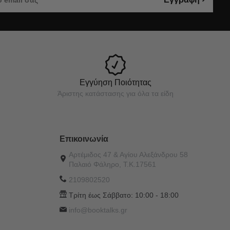
Εγγύηση Ποιότητας
Άριστης κατάστασης για όλα τα είδη
Επικοινωνία
Αρτέμιδος 47 & Αγίου Αλεξάνδρου 58
Παλαιό Φάληρο, Τ.Κ.17561
2109802520
Τρίτη έως Σάββατο:
10:00 - 18:00
info@booktalks.gr