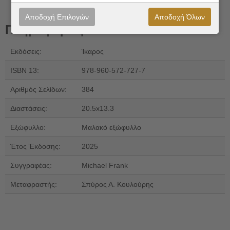
Αποδοχή Επιλογών
Αποδοχή Όλων
Πληροφορίες
Εκδόσεις:
Ίκαρος
ISBN 13:
978-960-572-727-7
Αριθμός Σελίδων:
384
Διαστάσεις:
20.5x13.3
Εξώφυλλο:
Μαλακό εξώφυλλο
Έτος Έκδοσης:
2025
Συγγραφέας:
Michael Frank
Μεταφραστής:
Σπύρος Α. Κουλούρης