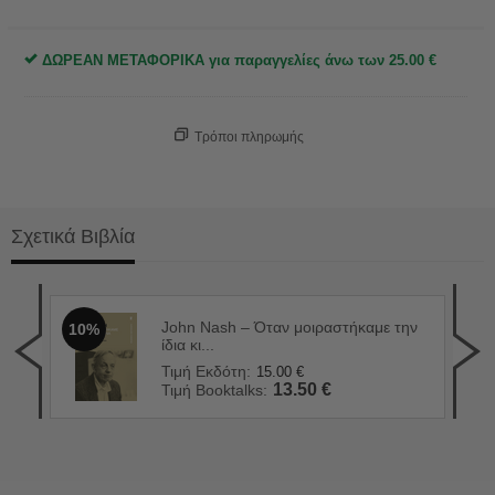
ΔΩΡΕΑΝ ΜΕΤΑΦΟΡΙΚΑ για παραγγελίες άνω των
25.00
€
Τρόποι πληρωμής
Σχετικά Βιβλία
στη
John Nash – Όταν μοιραστήκαμε την
10%
Παν
2
ίδια κι...
Τιμ
Τιμή Εκδότη:
15.00
€
Τιμ
13.50
€
Τιμή Booktalks: