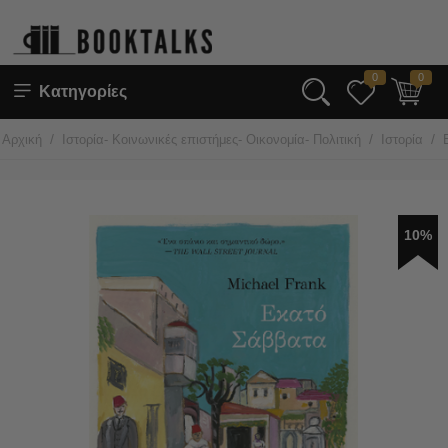
0
0
Κατηγορίες
/
/
/
Αρχική
Ιστορία- Κοινωνικές επιστήμες- Οικονομία- Πολιτική
Ιστορία
10%