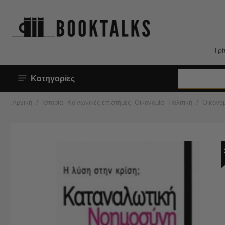
Τρί
Κατηγορίες
/
/
Αρχική
Ιστορία- Κοινωνικές επιστήμες- Οικονομία- Πολιτική
Οικονο