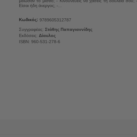
μείωσαν το μισθό; - Κινδυνεύεις να χάσεις τη δουλειά σου; 
Είσαι ήδη άνεργος; -...
Κωδικός:
9789605312787
Συγγραφέας:
Στάθης Παπαγιαννίδης
Εκδόσεις:
Δίαυλος
ISBN: 960-531-278-6