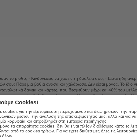
αν το μισθό; - Κινδυνεύεις να χάσεις τη δουλειά σου; - Είσαι ήδη άνεργ
διών σου; Πάρε μια βαθιά ανάσα και χαλάρωσε. Δεν είσαι μόνος. Το ίδι
καταναλωτικά δάνεια και κάρτες, που δεσμεύουν μέχρι και 40% του μελ
 μας και της ψευδαίσθησης ότι η κατανάλωση οδηγεί στην ευτυχία; Υπάρ
αλωτικά αγαθά) σ' εμποδίζει να ανακαλύψεις την ευτυχία σ' αυτό που έ
ούμε Cookies!
 αντίδοτο στη σημερινή κρίση -και σε κάθε επόμενη- είναι η καταναλωτι
 cookies για την εξατομίκευση περιεχομένου και διαφημίσεων, την πα
ν δεν έχουμε ούτε λίγα).
ινωνικών μέσων, την ανάλυση της επισκεψιμότητάς μας, αλλά και για να
μία κορυφαία και απροβλημάτιστη εμπειρία περιήγησης.
όνο τα απαραίτητα cookies, δεν θα είναι πλέον διαθέσιμες κάποιες λει
ώνται από τα cookies τρίτων. Για να έχετε διαθέσιμες όλες τις λειτουργίε
ή όλων.