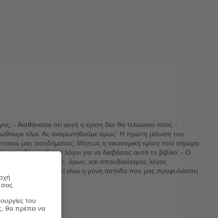
ος; - Αισθάνεσαι ότι αυτή η κρίση δεν θα τελειώσει ποτέ; -
ο νιώθουμε όλοι. Ας αναρωτηθούμε όμως: Η πρώτη μείωση του
λοντικού μας εισοδήματος; Μήπως η οικονομική κρίση που σήμερα
χουν δύο σοβαροί λόγοι για να διαβάσεις αυτό το βιβλίο: - Ο
χεις ήδη. - Ο δεύτερος, όμως, και σπουδαιότερος λόγος
κή νοημοσύνη μας, γιατί είναι η μόνη ασπίδα που μας προφυλάσσει
ροχή
 σας
τουργίες του
ς, θα πρέπει να