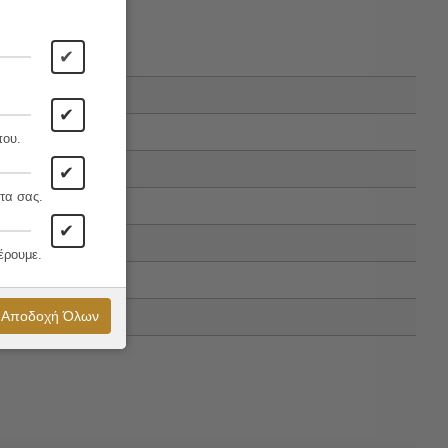
✔
✔
που.
✔
τα σας.
✔
έρουμε.
Αποδοχή Όλων