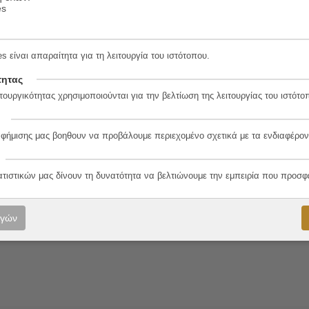
es
s είναι απαραίτητα για τη λειτουργία του ιστότοπου.
τητας
8-7
τουργικότητας χρησιμοποιούνται για την βελτίωση της λειτουργίας του ιστότο
αφήμισης μας βοηθουν να προβάλουμε περιεχομένο σχετικά με τα ενδιαφέρον
λο
ατιστικών μας δίνουν τη δυνατότητα να βελτιώνουμε την εμπειρία που προσφ
ογών
ννίδης