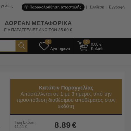
γελίες
Παρακολούθηση αποστολής
Σύνδεση
Εγγραφή
ΔΩΡΕΑΝ ΜΕΤΑΦΟΡΙΚΑ
ΓΙΑ ΠΑΡΑΓΓΕΛΙΕΣ ΑΝΩ ΤΩΝ
25.00
€
0
0
0.00
€
Αγαπημένα
Καλάθι
Κατόπιν Παραγγελίας
Αποστέλλεται σε 1 με 3 ημέρες υπό την
προϋπόθεση διαθέσιμου αποθέματος στον
εκδότη
Τιμή Εκδότη
8.89
€
υ
11.11
€