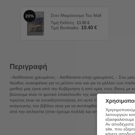
Στον Μικρόκοσμο Του Mall
20%
Τιμή Εκδότη:
13.00
€
10.40
€
Τιμή Booktalks:
Περιγραφή
- Αισθάνεσαι χρεωμένος; - Αισθάνεσαι υπερ-χρεωμένος; - Σου μείωσ
Νιώθεις ανασφάλεια για το μέλλον σου και για το μέλλον των παι
μισθού μας έγινε από την Κυβέρνηση ή από εμάς τους ίδιους με 
βιώνουμε είναι το φυσικό επακόλουθο της καταναλωτικής ανοησίας
πρώτος είναι να συνειδητοποιήσεις ότι αυτό που επιθυμείς (καταν
Χρησιμοποι
ανάγνωσης του βιβλίου είναι για να αντιληφθείς ότι: Το καλύτερο
Χρησιμοποιούμε
από την απληστία (όταν έχουμε πολλά) και από την κατάθλιψη (ότα
λειτουργιών κο
εξασφαλίσουμε 
Αν αποδέχεστε μ
site, που εξαρτ
κάνετε αποδοχ