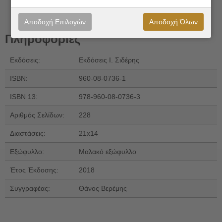
Αποδοχή Επιλογών
Αποδοχή Όλων
Πληροφορίες
Εκδόσεις:
Εκδόσεις Ι. Σιδέρης
ISBN:
960-08-0736-1
ISBN 13:
978-960-08-0736-3
Αριθμός Σελίδων:
228
Διαστάσεις:
21x14
Εξώφυλλο:
Μαλακό εξώφυλλο
Έτος Έκδοσης:
2018
Συγγραφέας:
Θάνος Βερέμης