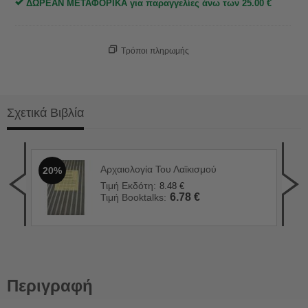
ΔΩΡΕΑΝ ΜΕΤΑΦΟΡΙΚΑ για παραγγελίες άνω των
25.00
€
Τρόποι πληρωμής
Σχετικά Βιβλία
Αρχαιολογία Του Λαϊκισμού
20%
Πολ
2
Τιμή Εκδότη:
8.48
€
Τιμ
6.78
€
Τιμή Booktalks:
Τιμ
Περιγραφή