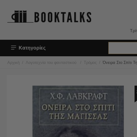
Τρί
Κατηγορίες
/
/
/
Αρχική
Λογοτεχνία του φανταστικού
Τρόμος
Όνειρα Στο Σπίτι 