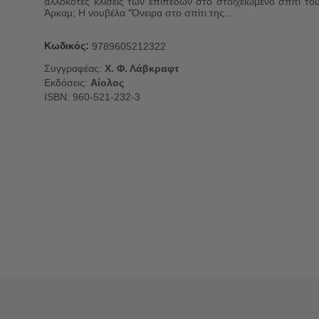
αλλόκοτες κλίσεις των επιπέδων στο στοιχειωμένο σπίτι το
Άρκαμ; Η νουβέλα "Όνειρα στο σπίτι της...
Κωδικός:
9789605212322
Συγγραφέας:
Χ. Φ. Λάβκραφτ
Εκδόσεις:
Αίολος
ISBN: 960-521-232-3