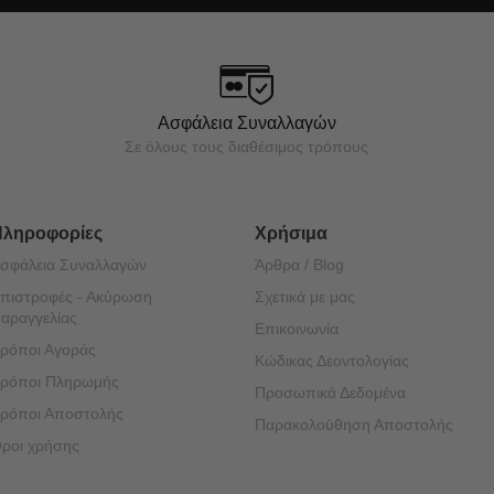
Ασφάλεια Συναλλαγών
Σε όλους τους διαθέσιμος τρόπους
Πληροφορίες
Χρήσιμα
σφάλεια Συναλλαγών
Άρθρα / Blog
πιστροφές - Ακύρωση
Σχετικά με μας
αραγγελίας
Επικοινωνία
ρόποι Αγοράς
Κώδικας Δεοντολογίας
ρόποι Πληρωμής
Προσωπικά Δεδομένα
ρόποι Αποστολής
Παρακολούθηση Αποστολής
ροι χρήσης