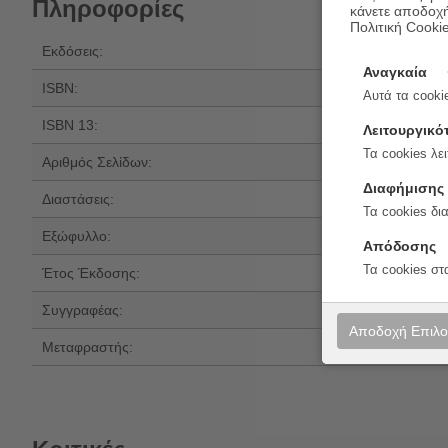
Πληροφορίες
κάνετε αποδοχ
Πολιτική Cooki
Εκδόσεις:
Αίολος
Αναγκαία
ISBN:
960-521-232-3
Αυτά τα cookie
ISBN 13:
978-960-521-23
Λειτουργικό
Τα cookies λει
Αριθμός Σελίδων:
176
Διαφήμισης
Διαστάσεις:
21x14
Τα cookies δι
Εξώφυλλο:
Μαλακό εξώφυλ
Απόδοσης
Τα cookies στ
Έτος Έκδοσης:
2011
Συγγραφέας:
Χ. Φ. Λάβκραφτ
Αποδοχή Επιλ
Μεταφραστής:
Θωμάς Μαστακο