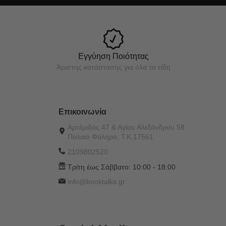
Εγγύηση Ποιότητας
Άριστης κατάστασης για όλα τα είδη
Επικοινωνία
Αρτέμιδος 47 & Αγίου Αλεξάνδρου 58
Παλαιό Φάληρο, Τ.Κ.17561
2109802520
Τρίτη έως Σάββατο:
10:00 - 18:00
info@booktalks.gr