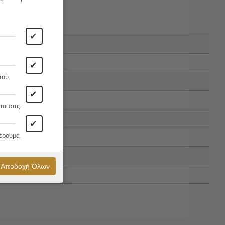
✔
✔
που.
✔
τα σας.
✔
έρουμε.
Αποδοχή Όλων