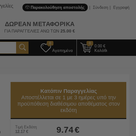
γελίες
Παρακολούθηση αποστολής
Σύνδεση
Εγγραφή
ΔΩΡΕΑΝ ΜΕΤΑΦΟΡΙΚΑ
ΓΙΑ ΠΑΡΑΓΓΕΛΙΕΣ ΑΝΩ ΤΩΝ
25.00
€
0
0
0.00
€
Αγαπημένα
Καλάθι
Κατόπιν Παραγγελίας
Αποστέλλεται σε 1 με 3 ημέρες υπό την
προϋπόθεση διαθέσιμου αποθέματος στον
εκδότη
Τιμή Εκδότη
9.74
€
ι
12.17
€