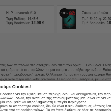
H. P. Lovecraft #10
Σάκος με κόκαλα
10%
Τιμή Εκδότη:
Τιμή Εκδότη:
14.43
€
22.20
12.99
€
19
Τιμή Booktalks:
Τιμή Booktalks:
σεις των επιπέδων στο στοιχειωμένο σπίτι του Άρκαμ; Η νουβέλα "Όνειρ
σικό τρόμο από το παρελθόν, σε μια ιστορία που κόβει την ανάσα. Επίσ
α φρικτή παραδοσιακή τελετή. Ο Αλχημιστής, με την τρομερή κατάρα θαν
φίζει όντα πέρα από κάθε φαντασία. Ο Φόβος που ενέδρευε, με μια α
ατα: "Ο Ναός", που εκτυλίσσεται σε ένα γερμανικό υποβρύχιο κατά το
ούμε Cookies!
από την αρχαία Αρκαδία, πατρίδα του Πάνα και των πανέμορφων μα τρομ
 cookies για την εξατομίκευση περιεχομένου και διαφημίσεων, την πα
ινωνικών μέσων, την ανάλυση της επισκεψιμότητάς μας, αλλά και για να
μία κορυφαία και απροβλημάτιστη εμπειρία περιήγησης.
όνο τα απαραίτητα cookies, δεν θα είναι πλέον διαθέσιμες κάποιες λει
ώνται από τα cookies τρίτων. Για να έχετε διαθέσιμες όλες τις λειτουργίε