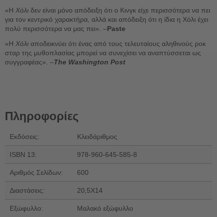
«Η
Χόλι
δεν είναι μόνο απόδειξη ότι ο Κινγκ είχε περισσότερα να πει
για τον κεντρικό χαρακτήρα, αλλά και απόδειξη ότι η ίδια η Χόλι έχει
πολύ περισσότερα να μας πει». –
Paste
«Η
Χόλι
αποδεικνύει ότι ένας από τους τελευταίους αληθινούς ροκ
σταρ της μυθοπλασίας μπορεί να συνεχίσει να αναπτύσσεται ως
συγγραφέας». –
The Washington Post
Πληροφορίες
Εκδόσεις:
Κλειδάριθμος
ISBN 13:
978-960-645-585-8
Αριθμός Σελίδων:
600
Διαστάσεις:
20,5Χ14
Εξώφυλλο:
Μαλακό εξώφυλλο