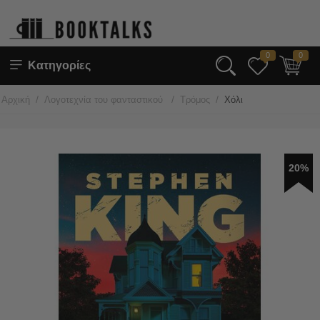
0
0
Κατηγορίες
/
/
/
Αρχική
Λογοτεχνία του φανταστικού
Τρόμος
Χόλι
20%