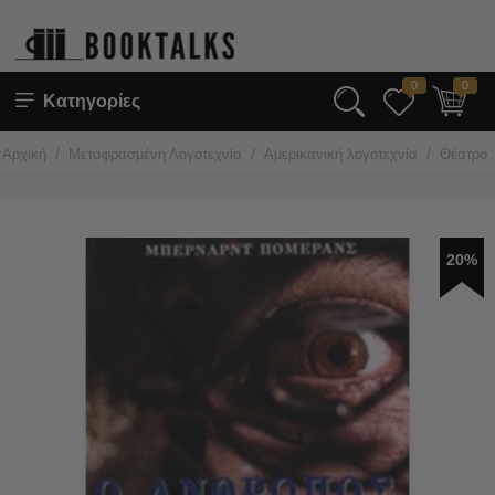
0
0
Κατηγορίες
/
/
/
Αρχική
Μεταφρασμένη Λογοτεχνία
Αμερικανική λογοτεχνία
Θέατρο
20%