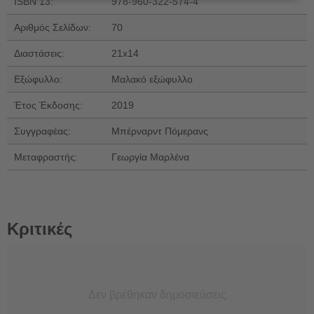
ISBN 13:
978-960-322-574-4
Αριθμός Σελίδων:
70
Διαστάσεις:
21x14
Εξώφυλλο:
Μαλακό εξώφυλλο
Έτος Έκδοσης:
2019
Συγγραφέας:
Μπέρναρντ Πόμερανς
Μεταφραστής:
Γεωργία Μαρλένα
Κριτικές
Δεν βρέθηκαν δημοσιεύσεις