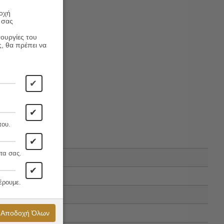
ροχή
 σας
τουργίες του
ς, θα πρέπει να
✔
✔
που.
✔
τα σας.
✔
έρουμε.
Αποδοχή Όλων