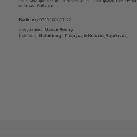
τους λέω φαντάσου να γεννιέσαι σ ᾽ ένα φλεγόμενο άσυλ
ανιάτων. Καθώς οι...
Κωδικός:
9789600125122
Συγγραφέας:
Ocean Vuong
Εκδόσεις:
Gutenberg - Γιώργος & Κώστας Δαρδανός