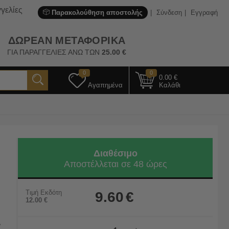
γελίες
Παρακολούθηση αποστολής
Σύνδεση
Εγγραφή
ΔΩΡΕΑΝ ΜΕΤΑΦΟΡΙΚΑ
ΓΙΑ ΠΑΡΑΓΓΕΛΙΕΣ ΑΝΩ ΤΩΝ
25.00
€
0
0
0.00
€
Αγαπημένα
Καλάθι
Διαθέσιμο
Αποστέλλεται σε 48 ώρες
Τιμή Εκδότη
9.60
€
12.00
€
,