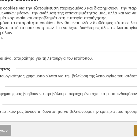
 cookies για την εξατομίκευση περιεχομένου και διαφημίσεων, την πα
ινωνικών μέσων, την ανάλυση της επισκεψιμότητάς μας, αλλά και για να
μία κορυφαία και απροβλημάτιστη εμπειρία περιήγησης.
όνο τα απαραίτητα cookies, δεν θα είναι πλέον διαθέσιμες κάποιες λει
ώνται από τα cookies τρίτων. Για να έχετε διαθέσιμες όλες τις λειτουργίε
ή όλων.
es
s είναι απαραίτητα για τη λειτουργία του ιστότοπου.
τητας
τουργικότητας χρησιμοποιούνται για την βελτίωση της λειτουργίας του ιστότο
ώργος & Κώστας Δαρδανός
αφήμισης μας βοηθουν να προβάλουμε περιεχομένο σχετικά με τα ενδιαφέρον
ατιστικών μας δίνουν τη δυνατότητα να βελτιώνουμε την εμπειρία που προσφ
λο
ογών