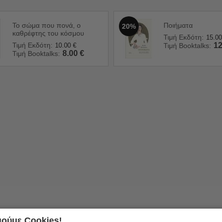
Το σώμα που πονά, ο
Ποιήματα
20%
καθρέφτης του κόσμου
Τιμή Εκδότη:
15.00
Τιμή Εκδότη:
12
10.00
€
Τιμή Booktalks:
8.00
€
Τιμή Booktalks:
ούμε Cookies!