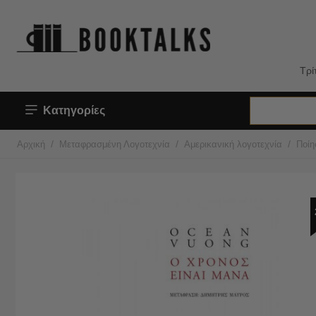
Τρί
Κατηγορίες
/
/
/
Αρχική
Μεταφρασμένη Λογοτεχνία
Αμερικανική λογοτεχνία
Ποίη