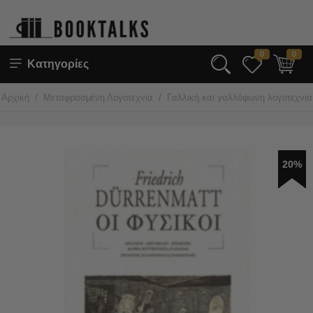
0
0
Κατηγορίες
/
/
Αρχική
Μεταφρασμένη Λογοτεχνία
Γαλλική και γαλλόφωνη λογοτεχνία
20%