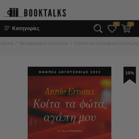
0
0
Κατηγορίες
/
/
Αρχική
Μεταφρασμένη Λογοτεχνία
Γαλλική και γαλλόφωνη λογοτεχνία
10%