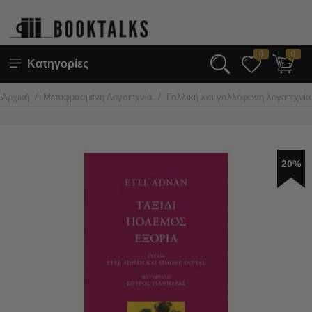
0
0
Κατηγορίες
/
/
Αρχική
Μεταφρασμένη Λογοτεχνία
Γαλλική και γαλλόφωνη λογοτεχνία
20%