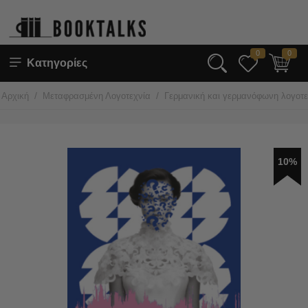
0
0
Κατηγορίες
/
/
Αρχική
Μεταφρασμένη Λογοτεχνία
Γερμανική και γερμανόφωνη λογοτε
10%