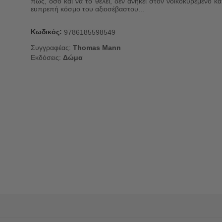
πως, όσο και να το θέλει, δεν ανήκει στον νοικοκυρεμένο κα
ευπρεπή κόσμο του αξιοσέβαστου...
Κωδικός:
9786185598549
Συγγραφέας:
Thomas Mann
Εκδόσεις:
Δώμα