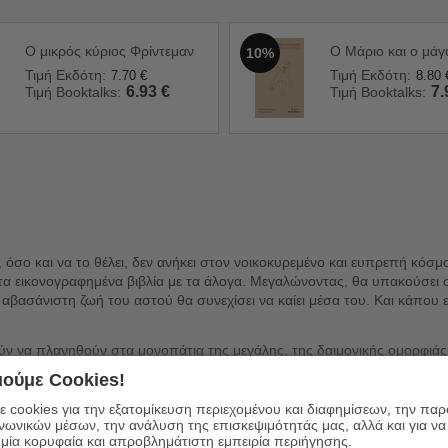
Ο μικρός κύριος Φρίντεμαν
Ο Μάριο και ο μάγ
10%
Τιμή Εκδότη:
Τιμή Εκδότη:
7.70
€
8.80
6.93
€
7.
Τιμή Booktalks:
Τιμή Booktalks:
ως, όσο και να το θέλει, δεν ανήκει στον νοικοκυρεμένο και ευπρεπή κό
α εικονογραφημένα βιβλία με τα άλογα. Μεγαλώνοντας, θα υπακούσει 
κι αβασάνιστη ζωή του αστού θα συνεχίσει να καίει μέσα του. Και κάπου
 να πλανηθούν στα μονοπάτια της μεγάλης, της δαιμονικής ομορφιάς,
ακριβώς αυτή η τόσο αστική αγάπη μου για καθετί ανθρώπινο, ζωντανό κ
ούμε Cookies!
αι η αγάπη που, κατά τας Γραφάς, ακόμα κι αν μιλάς όλες τις γλώσσες
 cookies για την εξατομίκευση περιεχομένου και διαφημίσεων, την πα
ινωνικών μέσων, την ανάλυση της επισκεψιμότητάς μας, αλλά και για να
μία κορυφαία και απροβλημάτιστη εμπειρία περιήγησης.