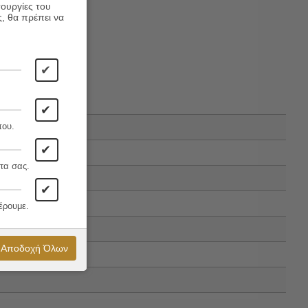
τουργίες του
ς, θα πρέπει να
✔
✔
που.
✔
τα σας.
✔
έρουμε.
Αποδοχή Όλων