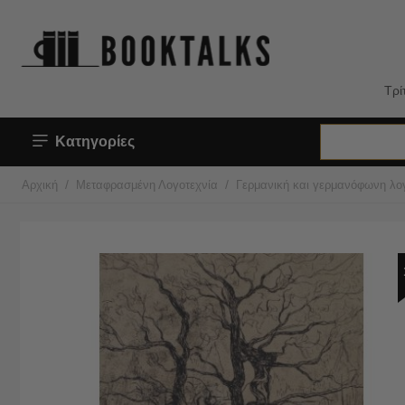
Τρί
Κατηγορίες
/
/
Αρχική
Μεταφρασμένη Λογοτεχνία
Γερμανική και γερμανόφωνη λο