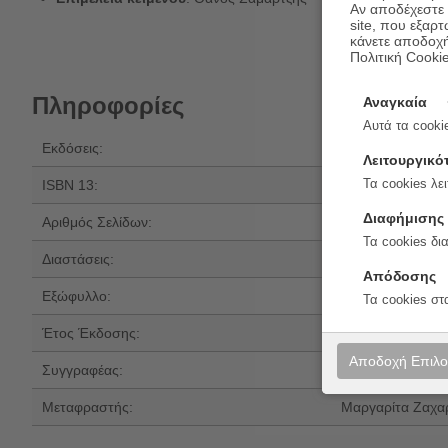
Αν αποδέχεστε μ
site, που εξαρτ
κάνετε αποδοχ
Πολιτική Cooki
Πληροφορίες
Αναγκαία
Αυτά τα cookie
Εκδόσεις:
Δώμα
Λειτουργικό
ISBN 13:
978-618-5598-5
Τα cookies λει
Διαφήμισης
Αριθμός Σελίδων:
128
Τα cookies δι
Διαστάσεις:
21x14
Απόδοσης
Εξώφυλλο:
Μαλακό εξώφυλ
Τα cookies στ
Έτος Έκδοσης:
2026
Αποδοχή Επιλ
Συγγραφέας:
Thomas Mann
Μεταφραστής:
Μαργαρίτα Ζαχα