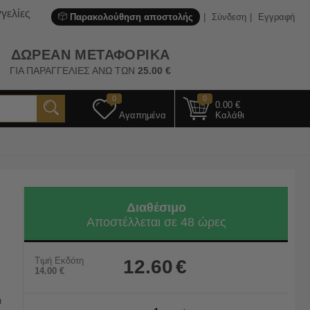
γελίες
Παρακολούθηση αποστολής
Σύνδεση
Εγγραφή
ΔΩΡΕΑΝ ΜΕΤΑΦΟΡΙΚΑ
ΓΙΑ ΠΑΡΑΓΓΕΛΙΕΣ ΑΝΩ ΤΩΝ
25.00
€
0
0
0.00
€
Αγαπημένα
Καλάθι
Διαθέσιμο
Αποστέλλεται σε 48 ώρες
Τιμή Εκδότη
12.60
€
14.00
€
ι