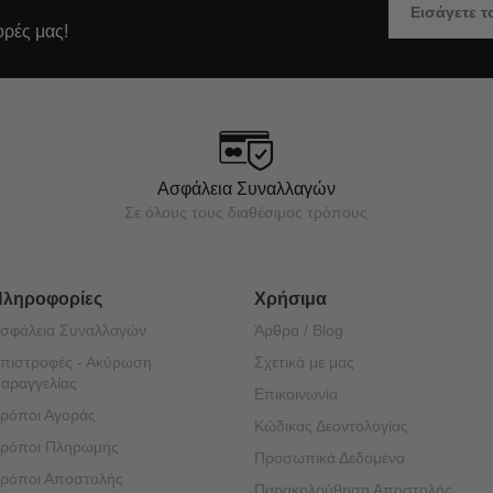
ορές μας!
Ασφάλεια Συναλλαγών
Σε όλους τους διαθέσιμος τρόπους
Πληροφορίες
Χρήσιμα
σφάλεια Συναλλαγών
Άρθρα / Blog
πιστροφές - Ακύρωση
Σχετικά με μας
αραγγελίας
Επικοινωνία
ρόποι Αγοράς
Κώδικας Δεοντολογίας
ρόποι Πληρωμής
Προσωπικά Δεδομένα
ρόποι Αποστολής
Παρακολούθηση Αποστολής