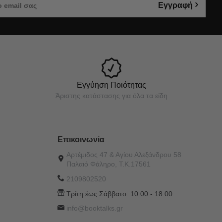
Εγγραφή
Εγγύηση Ποιότητας
Άριστης κατάστασης για όλα τα είδη
Επικοινωνία
Αρτέμιδος 47 & Αγίου Αλεξάνδρου 58
Παλαιό Φάληρο, Τ.Κ.17561
2109802520
Τρίτη έως Σάββατο:
10:00 - 18:00
info@booktalks.gr