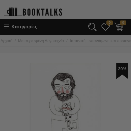
0
0
Κατηγορίες
/
/
Αρχική
Μεταφρασμένη Λογοτεχνία
Ισπανική, ισπανόφωνη και πορτογα
20%