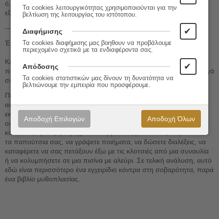
ό,τι ενδέχεται να συμβεί τη μέρα που κάποιος θα κατορθώσει να
Τα cookies λειτουργικότητας χρησιμοποιούνται για την
εξηγήσει και τη χωματερή.
βελτίωση της λειτουργίας του ιστότοπου.
----------------------------------
✔
Διαφήμισης
Έρωτας 77
Τα cookies διαφήμισης μας βοηθουν να προβάλουμε
περιεχομένο σχετικά με τα ενδιαφέροντα σας.
Κι αφού κάνουν όλα όσα κάνουν, σηκώνονται, πλένονται,
✔
Απόδοσης
πουδράρονται, παρφουμάρονται, χτενίζονται, ντύνονται, κι έτσι, σιγά
Τα cookies στατιστικών μας δίνουν τη δυνατότητα να
σιγά, ξαναγίνονται αυτό που δεν είναι.
βελτιώνουμε την εμπειρία που προσφέρουμε.
Πίσω από το όνομα "Λούκας" κρύβεται κάποιος «Χούλιο» που
αφηγείται ιστορίες για τους αγαπημένους του πιανίστες, τις ζωές
εκκεντρικών καλλιτεχνών, τα έθιμα ορισμένων αργεντινών
Αποδοχή Επιλογών
Αποδοχή Όλων
οικογενειών, την αγάπη και τη φιλία. Ακούραστος ανατροπέας
κανόνων, προσφέρει μέχρι και συμβουλές για το πώς να γυαλίσετε
τα παπούτσια σας, να γράψετε ποιήματα, να δώσετε διαλέξεις, να
καταφέρετε να σας πετάξουν έξω με τις κλοτσιές από μια συναυλία
ή να κολυμπήσετε σε μια πισίνα με αλεύρι. Σε τελική ανάλυση, αυτό
εδώ είναι περισσότερο ένα εγχειρίδιο κόντρα στη σοβαρότητα, παρά
ένα βιβλίο μυθοπλασίας.