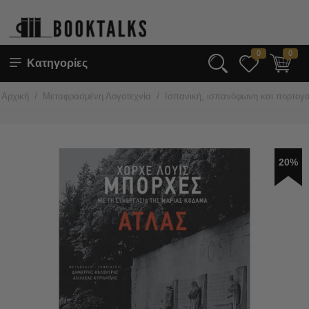
0
0
Κατηγορίες
/
/
Αρχική
Μεταφρασμένη Λογοτεχνία
Ισπανική, ισπανόφωνη και πορτογα
20%