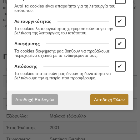
Πρόκειται για συνδιασμό του νουάρ με το μυθιστόρημα περιπέτειας
Αυτά τα cookies είναι απαραίτητα για τη λειτουργία του
και την κοινωνική κριτική. Η περιγραφή της βίας απομακρύνεται από
ιστότοπου.
τα τοπικά στερεότυπα, όπως τα ναρκωτικά και το αντάρτικο, και
επικεντρώνεται σε πολύ πιο διεθνείς μορφές διαφθοράς και
✔
Λειτουργικότητας
πολιτικής σήψης.
Τα cookies λειτουργικότητας χρησιμοποιούνται για την
βελτίωση της λειτουργίας του ιστότοπου.
✔
Διαφήμισης
Τα cookies διαφήμισης μας βοηθουν να προβάλουμε
Πληροφορίες
περιεχομένο σχετικά με τα ενδιαφέροντα σας.
✔
Απόδοσης
Εκδόσεις:
Opera
Τα cookies στατιστικών μας δίνουν τη δυνατότητα να
βελτιώνουμε την εμπειρία που προσφέρουμε.
ISBN 13:
978-960-7073-68-6
Αριθμός Σελίδων:
284
Αποδοχή Επιλογών
Αποδοχή Όλων
Διαστάσεις:
21x13
Εξώφυλλο:
Μαλακό εξώφυλλο
Έτος Έκδοσης:
2001
Συγγραφέας:
Santiago Gamboa