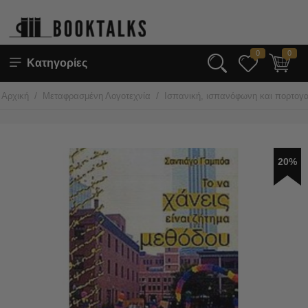
0
0
Κατηγορίες
/
/
Αρχική
Μεταφρασμένη Λογοτεχνία
Ισπανική, ισπανόφωνη και πορτογα
20%