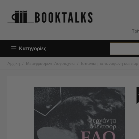
Τρί
Κατηγορίες
/
/
Αρχική
Μεταφρασμένη Λογοτεχνία
Ισπανική, ισπανόφωνη και πορτ