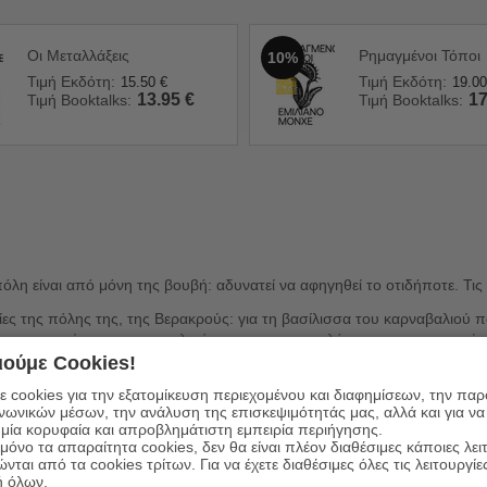
Οι Μεταλλάξεις
Ρημαγμένοι Τόποι
10%
Τιμή Εκδότη:
Τιμή Εκδότη:
15.50
€
19.00
13.95
€
17
Τιμή Booktalks:
Τιμή Booktalks:
η πόλη είναι από μόνη της βουβή: αδυνατεί να αφηγηθεί το οτιδήποτε. Τ
ίες της πόλης της, της Βερακρούς: για τη βασίλισσα του καρναβαλιού π
ια τους αστούς και τους προλετάριους, για τους φιλήσυχους περαστικού
ου μεγάλου λιμανιού.
ούμε Cookies!
ι, άλλοτε βίαια κι άλλοτε ύπουλα, η πόλη που καταρρέει, η πόλη που, 
 cookies για την εξατομίκευση περιεχομένου και διαφημίσεων, την πα
ινωνικών μέσων, την ανάλυση της επισκεψιμότητάς μας, αλλά και για να
μία κορυφαία και απροβλημάτιστη εμπειρία περιήγησης.
όνο τα απαραίτητα cookies, δεν θα είναι πλέον διαθέσιμες κάποιες λει
ώνται από τα cookies τρίτων. Για να έχετε διαθέσιμες όλες τις λειτουργίε
ή όλων.