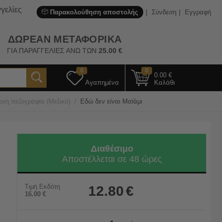
γελίες
Παρακολούθηση αποστολής
Σύνδεση
Εγγραφή
ΔΩΡΕΑΝ ΜΕΤΑΦΟΡΙΚΑ
ΓΙΑ ΠΑΡΑΓΓΕΛΙΕΣ ΑΝΩ ΤΩΝ
25.00
€
0
0
0.00
€
Αγαπημένα
Καλάθι
/
νη πεζογραφία (Μεξικό)
Εδώ δεν είναι Μαϊάμι
Διαθέσιμο
Αποστέλλεται σε 48 ώρες
Τιμή Εκδότη
12.80
€
16.00
€
.