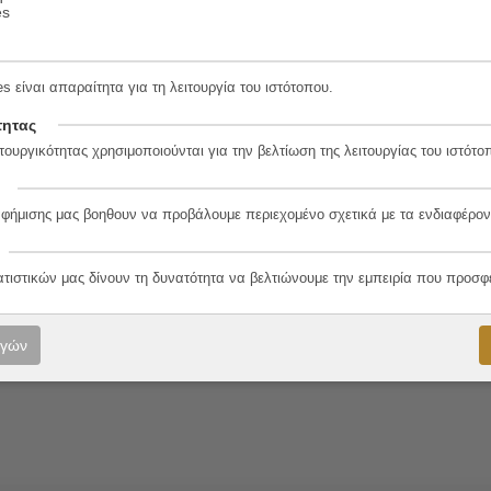
es
s είναι απαραίτητα για τη λειτουργία του ιστότοπου.
1-0
τητας
τουργικότητας χρησιμοποιούνται για την βελτίωση της λειτουργίας του ιστότο
λο
αφήμισης μας βοηθουν να προβάλουμε περιεχομένο σχετικά με τα ενδιαφέρον
or
ατιστικών μας δίνουν τη δυνατότητα να βελτιώνουμε την εμπειρία που προσφ
κου
λοπούλου & Μαργαρίτα Ζαχαριάδου
ογών