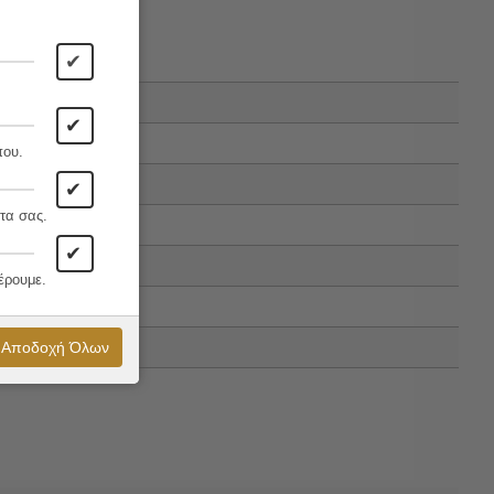
✔
✔
που.
✔
τα σας.
✔
έρουμε.
Αποδοχή Όλων