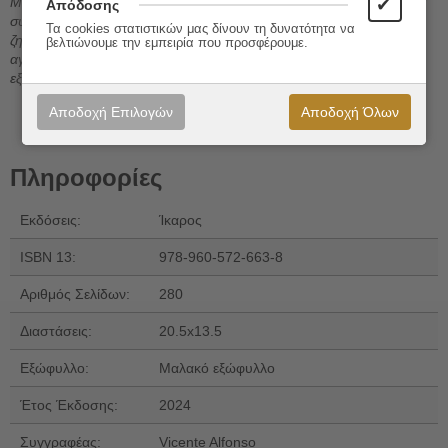
Μια σειρά φαινομενικά άσχετων γεγονότων συνδέονται δεξιοτεχνικά
✔
Απόδοσης
συνθέτοντας ένα σπουδαίο μυθιστόρημα που εξετάζει φλέγοντα
Τα cookies στατιστικών μας δίνουν τη δυνατότητα να
ζητήματα στη Λατινική Αμερική της δεκαετίας του 1970: κοινωνικοί
βελτιώνουμε την εμπειρία που προσφέρουμε.
αγώνες, φυλετικός ρατσισμός, διακίνηση ναρκωτικών, κατάχρηση
εξουσίας.
Αποδοχή Επιλογών
Αποδοχή Όλων
Πληροφορίες
Εκδόσεις:
Ίκαρος
ISBN 13:
978-960-572-663-8
Αριθμός Σελίδων:
280
Διαστάσεις:
20.5x13.5
Εξώφυλλο:
Μαλακό εξώφυλλο
Έτος Έκδοσης:
2024
Συγγραφέας:
Vicente Alfonso