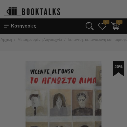
0
0
Κατηγορίες
/
/
Αρχική
Μεταφρασμένη Λογοτεχνία
Ισπανική, ισπανόφωνη και πορτογα
20%