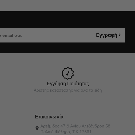
Εγγραφή
Εγγύηση Ποιότητας
Άριστης κατάστασης για όλα τα είδη
Επικοινωνία
Αρτέμιδος 47 & Αγίου Αλεξάνδρου 58
Παλαιό Φάληρο, Τ.Κ.17561