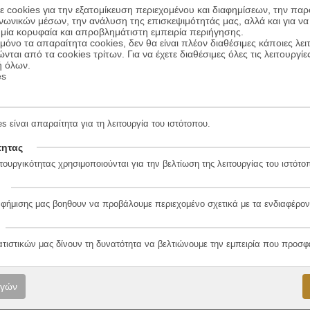
 cookies για την εξατομίκευση περιεχομένου και διαφημίσεων, την πα
μας ». – L’ Humanité
ινωνικών μέσων, την ανάλυση της επισκεψιμότητάς μας, αλλά και για να
ές του είδους της αστυνομικής λογοτεχνίας. …Ο Μπολάνιο δημιούργησε μ
μία κορυφαία και απροβλημάτιστη εμπειρία περιήγησης.
τους χαρακτήρες που συμβολίζουν μια πραγματική ιστορία η οποία ξεφ
όνο τα απαραίτητα cookies, δεν θα είναι πλέον διαθέσιμες κάποιες λει
ς γελοιότητας, για τα αιματηρά και μη αιματηρά αστεία της λογοτεχνίας 
ώνται από τα cookies τρίτων. Για να έχετε διαθέσιμες όλες τις λειτουργίε
ή όλων.
es
 αλήθεια και την απάτη, την πραγματικότητα και την ψευδαίσθηση, τα δ
ο, χωρίς να χάνει από τα μάτια του το γεγονός ότι άλλο πράγμα είναι τ
οκαλύψεις της χιλιάνικης λογοτεχνίας των πρόσφατων χρόνων». – JOR
s είναι απαραίτητα για τη λειτουργία του ιστότοπου.
τητας
τουργικότητας χρησιμοποιούνται για την βελτίωση της λειτουργίας του ιστότο
αφήμισης μας βοηθουν να προβάλουμε περιεχομένο σχετικά με τα ενδιαφέρον
1-9
ατιστικών μας δίνουν τη δυνατότητα να βελτιώνουμε την εμπειρία που προσφ
λο
ογών