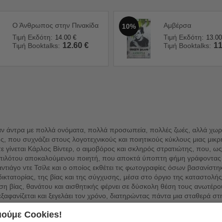
Ο Άνθρωπος στην Πινακίδα
Αμβέρσα
10%
Τιμή Εκδότη:
Τιμή Εκδότη:
14.00
€
13.00
12.60
€
11
Τιμή Booktalks:
Τιμή Booktalks:
ν άντρα με πολλά ονόματα, πολλά προσωπεία, πολλές ζωές, αλλά χωρίς
ς, που συχνάζει στους λογοτεχνικούς και ποιητικούς κύκλους μιας μικρ
τε γίνεται Κάρλος Βίντερ, ο αιμοβόρος και σκληρός στρατιώτης, που, ως
ς πιλότου αποκαλούμενου ποιητή, που αποκτά ύποπτη φήμη γράφοντας α
ιάγο ντε Τσίλε και ο οποίος εκθέτει τις φωτογραφίες όσων βασανίστηκ
ς δικτατορίας, της βίας και της σύγχυσης, μέσα στο όργιο της καταστο
ση βίας, θανάτου και αισθητικής φέρνει σε δύσκολη θέση τους ανωτέρους
ξαφανίζεται και ξεγελάει τον χρόνο, διατηρώντας πάντα μια σταθερά στ
ούμε Cookies!