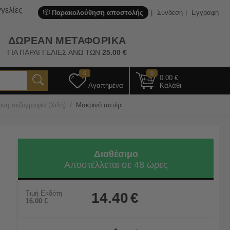
γελίες
Παρακολούθηση αποστολής
Σύνδεση
Εγγραφή
ΔΩΡΕΑΝ ΜΕΤΑΦΟΡΙΚΑ
ΓΙΑ ΠΑΡΑΓΓΕΛΙΕΣ ΑΝΩ ΤΩΝ
25.00
€
0
0
0.00
€
Αγαπημένα
Καλάθι
/
νη πεζογραφία (Χιλή)
Μακρινό αστέρι
Διαθέσιμο
Αποστέλλεται σε 48 ώρες
Τιμή Εκδότη
14.40
€
16.00
€
.