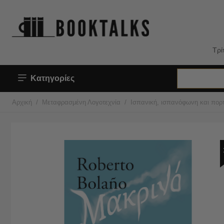
Τρί
Κατηγορίες
/
/
Αρχική
Μεταφρασμένη Λογοτεχνία
Ισπανική, ισπανόφωνη και πορτ