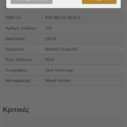
Εκδόσεις:
Εκδόσεις Καστανιώτη
ISBN 13:
978-960-03-5670-0
Αριθμός Σελίδων:
376
Διαστάσεις:
21x14
Εξώφυλλο:
Μαλακό εξώφυλλο
Έτος Έκδοσης:
2013
Συγγραφέας:
José Saramago
Μεταφραστής:
Αθηνά Ψυλλιά
Κριτικές