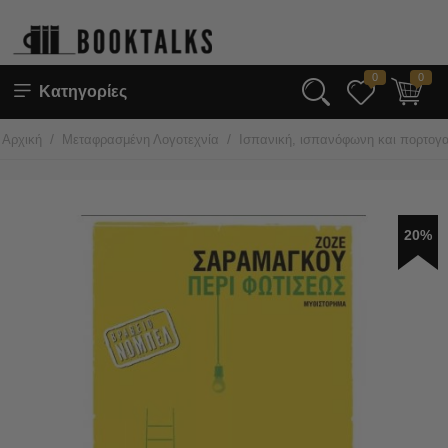
0
0
Κατηγορίες
/
/
Αρχική
Μεταφρασμένη Λογοτεχνία
Ισπανική, ισπανόφωνη και πορτογα
20%