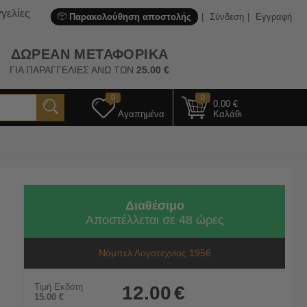
γελίες
Παρακολούθηση αποστολής
Σύνδεση
Εγγραφή
ΔΩΡΕΑΝ ΜΕΤΑΦΟΡΙΚΑ
ΓΙΑ ΠΑΡΑΓΓΕΛΙΕΣ ΑΝΩ ΤΩΝ
25.00
€
0
0
0.00
€
Αγαπημένα
Καλάθι
Διαθέσιμο
Αποστέλλεται σε 48 ώρες
Νόμπελ Λογοτεχνίας 1956
Τιμή Εκδότη
12.00
€
15.00
€