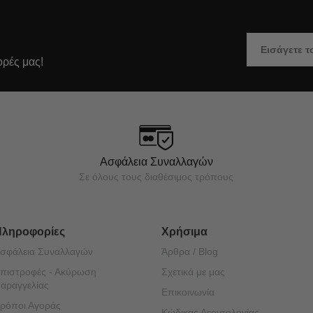
ορές μας!
Ασφάλεια Συναλλαγών
Σε όλους τους διαθέσιμος τρόπους
Πληροφορίες
Χρήσιμα
σφάλεια Συναλλαγών
Άρθρα / Blog
πιστροφές - Ακύρωση
Σχετικά με μας
αραγγελίας
Επικοινωνία
ρόποι Αγοράς
Κώδικας Δεοντολογίας