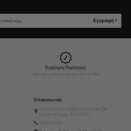
Εγγραφή
Εγγύηση Ποιότητας
Άριστης κατάστασης για όλα τα είδη
Επικοινωνία
Αρτέμιδος 47 & Αγίου Αλεξάνδρου 58
Παλαιό Φάληρο, Τ.Κ.17561
2109802520