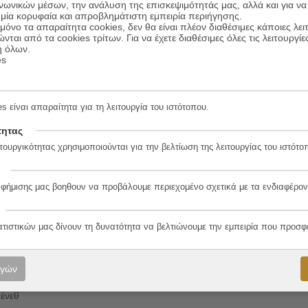
ινωνικών μέσων, την ανάλυση της επισκεψιμότητάς μας, αλλά και για να
μία κορυφαία και απροβλημάτιστη εμπειρία περιήγησης.
όνο τα απαραίτητα cookies, δεν θα είναι πλέον διαθέσιμες κάποιες λει
ώνται από τα cookies τρίτων. Για να έχετε διαθέσιμες όλες τις λειτουργίε
ή όλων.
es
s είναι απαραίτητα για τη λειτουργία του ιστότοπου.
τητας
νιώτη
τουργικότητας χρησιμοποιούνται για την βελτίωση της λειτουργίας του ιστότο
7-4
αφήμισης μας βοηθουν να προβάλουμε περιεχομένο σχετικά με τα ενδιαφέρον
ατιστικών μας δίνουν τη δυνατότητα να βελτιώνουμε την εμπειρία που προσφ
ο
ογών
ένεθ