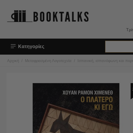
Τρί
Κατηγορίες
/
/
Αρχική
Μεταφρασμένη Λογοτεχνία
Ισπανική, ισπανόφωνη και πορτ