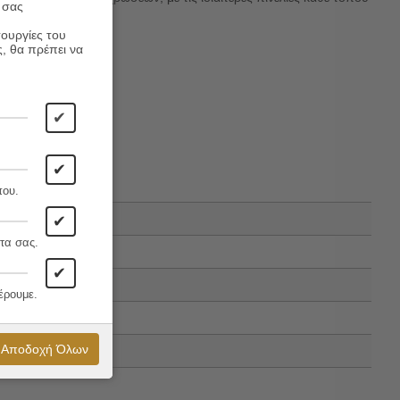
 σας
τουργίες του
ς, θα πρέπει να
✔
✔
που.
✔
τα σας.
✔
έρουμε.
Αποδοχή Όλων