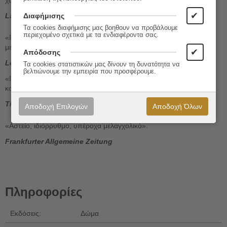
✔
Διαφήμισης
La Repubblica
Τα cookies διαφήμισης μας βοηθουν να προβάλουμε
περιεχομένο σχετικά με τα ενδιαφέροντα σας.
«Για να ελευθερωθεί από μια οικογένεια στην οποία η αγάπη έχει
μετατραπεί σε υπερβολή, η συγγραφέας επιλέγει το μπουρλέσκο».
✔
Απόδοσης
Le Figaro
Τα cookies στατιστικών μας δίνουν τη δυνατότητα να
βελτιώνουμε την εμπειρία που προσφέρουμε.
«Πνευματώδης και πολυεπίπεδη προσωπογραφία μιας γυναίκας
καθώς γίνεται ο εαυτός της».
The Times
Αποδοχή Επιλογών
Αποδοχή Όλων
«Αστείο, ιδιόρρυθμο, υπέροχα μελαγχολικό».
Frankfurter Allgemeine Zeitung
Πληροφορίες
Εκδόσεις:
Δώμα