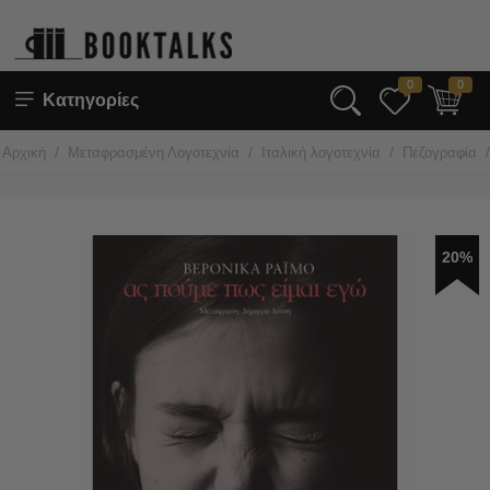
0
0
Κατηγορίες
/
/
/
/
Αρχική
Μεταφρασμένη Λογοτεχνία
Ιταλική λογοτεχνία
Πεζογραφία
20%