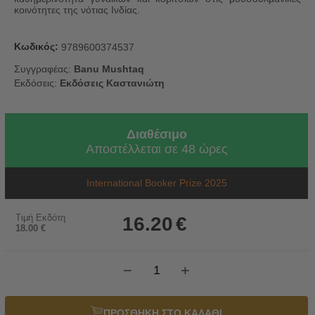
κοινότητες της νότιας Ινδίας.
Κωδικός:
9789600374537
Συγγραφέας:
Banu Mushtaq
Εκδόσεις:
Εκδόσεις Καστανιώτη
Διαθέσιμο
Αποστέλλεται σε 48 ώρες
International Booker Prize 2025
Τιμή Εκδότη
16.20
€
18.00
€
−
+
ΠΡΟΣΘΗΚΗ ΣΤΟ ΚΑΛΑΘΙ