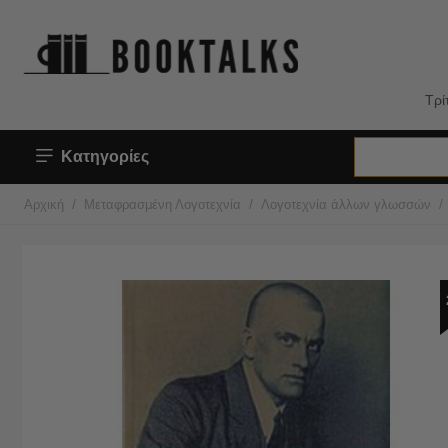
Τρί
Κατηγορίες
/
/
/
Αρχική
Μεταφρασμένη Λογοτεχνία
Λογοτεχνία άλλων γλωσσών