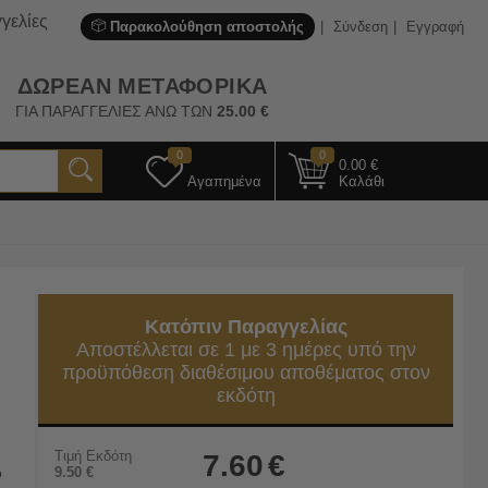
γελίες
Παρακολούθηση αποστολής
Σύνδεση
Εγγραφή
ΔΩΡΕΑΝ ΜΕΤΑΦΟΡΙΚΑ
ΓΙΑ ΠΑΡΑΓΓΕΛΙΕΣ ΑΝΩ ΤΩΝ
25.00
€
0
0
0.00
€
Αγαπημένα
Καλάθι
Κατόπιν Παραγγελίας
Αποστέλλεται σε 1 με 3 ημέρες υπό την
προϋπόθεση διαθέσιμου αποθέματος στον
εκδότη
Τιμή Εκδότη
7.60
€
ο
9.50
€