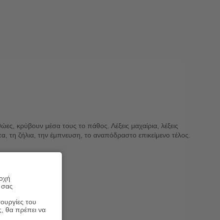
ώες, κρύβουν μέσα τους το πάθος. Λέξεις μαχαίρια, λέξεις
, τη ζήλια, την έμπνευση, το αναπόδραστο επικείμενο τέλος.
ροχή
 σας
τουργίες του
ς, θα πρέπει να