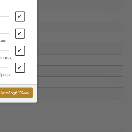
✔
✔
που.
✔
τα σας.
✔
έρουμε.
Αποδοχή Όλων