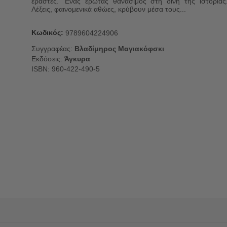
εραστές. 'Ενας έρωτας θανάσιμος στη δίνη της ιστορίας
Λέξεις, φαινομενικά αθώες, κρύβουν μέσα τους...
Κωδικός:
9789604224906
Συγγραφέας:
Βλαδίμηρος Μαγιακόφσκι
Εκδόσεις:
Άγκυρα
ISBN: 960-422-490-5