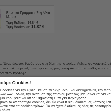
Ερωτικά Γράμματα Στη Λίλια
Μπρικ
Τιμή Εκδότη:
14.84
€
11.87
€
Τιμή Booktalks:
'Ενας έρωτας θανάσιμος στη δίνη της ιστορίας. Λέξεις, φαινομενικά αθ
ρά επιστολών μεταξύ των εραστών, μας φανερώνουν τον πόθο, τον έρωτα
ίρα στον κρόταφο.
ούμε Cookies!
 cookies για την εξατομίκευση περιεχομένου και διαφημίσεων, την πα
ινωνικών μέσων, την ανάλυση της επισκεψιμότητάς μας, αλλά και για να
μία κορυφαία και απροβλημάτιστη εμπειρία περιήγησης.
όνο τα απαραίτητα cookies, δεν θα είναι πλέον διαθέσιμες κάποιες λει
ώνται από τα cookies τρίτων. Για να έχετε διαθέσιμες όλες τις λειτουργίε
ή όλων.