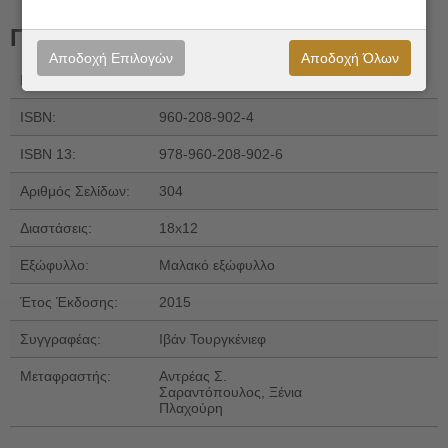
Πληροφορίες
Αποδοχή Επιλογών
Αποδοχή Όλων
Εκδόσεις:
Ζαχαρόπουλος Σ. Ι.
ISBN:
960-208-902-4
ISBN 13:
978-960-208-902-6
Αριθμός Σελίδων:
304
Διαστάσεις:
18x12
Εξώφυλλο:
Μαλακό εξώφυλλο
Έτος Έκδοσης:
2015
Συγγραφέας:
Ιβάν Τουργκένιεφ
Μεταφραστής:
Αντρέας Σ.
Σαραντόπουλος, Ξένια
Πλαχούρη