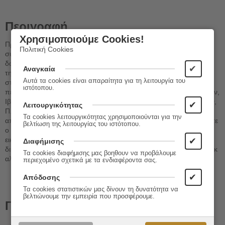
Περιγραφή
Χρησιμοποιούμε Cookies!
Πρόκειται για ένα βιβλίο το οποίο περιλαμβάνει έργα Ρώσων
Πολιτική Cookies
συγγραφέων του 19ου και του 20ού αιώνα. Δέκα συγγραφείς,
δώδεκα διηγήματα σκιαγραφούν τα ήθη και τα έθιμα, τον πόνο και
✔
Αναγκαία
τη χαρά, την ελπίδα και την αλληλεγγύη όλων των κοινωνικών
Αυτά τα cookies είναι απαραίτητα για τη λειτουργία του
στρωμάτων της Ρωσίας στους δύο αυτούς αιώνα. Στην ανθολογία
ιστότοπου.
περιλαμβάνονται διηγήματα των Α. Π. Τσέχωφ, Ν. Λιασκόφ, Α. Γκριν,
Ιβάν Ιλίν, Μπορίς Σιριάγιεφ, Ν. Αγκαφόνοφ, Α. Κουπρίν, Ι. Μπούνιν,
✔
Λειτουργικότητας
Π. Ζασοντίμσκι και Λεονίντ Αντρέγιεφ. Τα διηγήματα συνοδεύονται
Τα cookies λειτουργικότητας χρησιμοποιούνται για την
από μικρά βιογραφικά σημειώματα για τους δημιουργούς, έτσι ώστε
βελτίωση της λειτουργίας του ιστότοπου.
ο αναγνώστης να μπορεί να σχηματίζει μια πιο ολοκληρωμένη
εικόνα. Ιδιαίτερο γνώρισμα της ανθολογία είναι ότι περιλαμβάνει
✔
Διαφήμισης
διηγήματα από τη "σκοτεινή πλευρά" της ρωσικής ζωής, Γκουλγάγκ
Τα cookies διαφήμισης μας βοηθουν να προβάλουμε
αλλά και τη ρωσική διασπορά.
περιεχομένο σχετικά με τα ενδιαφέροντα σας.
✔
Απόδοσης
Τα cookies στατιστικών μας δίνουν τη δυνατότητα να
βελτιώνουμε την εμπειρία που προσφέρουμε.
Πληροφορίες