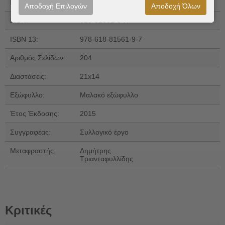
Εκδόσεις:
Εκδόσεις s@mizdat
Αποδοχή Επιλογών
Αποδοχή Όλων
ISBN:
618-81561-9-Χ
ISBN 13:
978-618-81561-9-7
Αριθμός Σελίδων:
204
Διαστάσεις:
21x14
Εξώφυλλο:
Μαλακό εξώφυλλο
Έτος Έκδοσης:
2015
Συγγραφέας:
Συλλογικό έργο
Μεταφραστής:
Δημήτρης
Τριανταφυλλίδης
Κριτικές