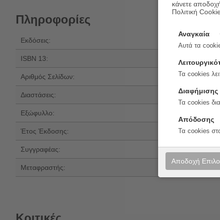
κάνετε αποδοχ
Πολιτική Cooki
Πληροφορίες
Αναγκαία
Εκδόσεις:
Κίχλη
Αυτά τα cookie
ISBN 13:
978-960-98390-
Λειτουργικό
Τα cookies λει
Αριθμός Σελίδων:
208
Διαφήμισης
Διαστάσεις:
21x13
Τα cookies δι
Εξώφυλλο:
Μαλακό εξώφυλ
Απόδοσης
Έτος Έκδοσης:
2013
Τα cookies στ
Συγγραφέας:
Aleksandr Grin
Αποδοχή Επιλ
Μεταφραστής:
Ιοκάστη Καμμέν
Κριτικές