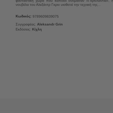
φανταστική χώρα που κάποιοι ονόμασαν «Γκρινλάντια», 
νουβέλα του Αλεξάντρ Γκριν υιοθετεί την τεχνική της...
Κωδικός:
9789609839075
Συγγραφέας:
Aleksandr Grin
Εκδόσεις:
Κίχλη