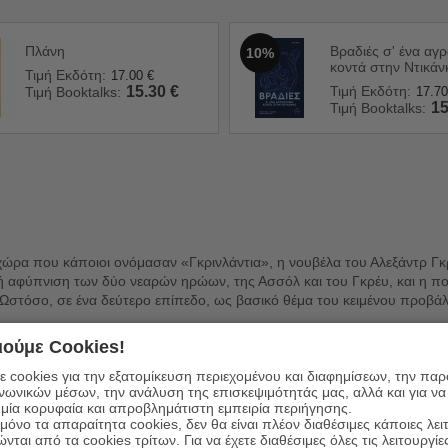
Πλάνη
Βραδιές σ' ένα αγ
10%
κοντά στην Ντικάν
Τιμή Εκδότη:
17.00
€
15.30
€
Τιμή Εκδότη:
Τιμή Booktalks:
17.70
15
Τιμή Booktalks:
ρα που κάποιοι ονόμασαν «Γκρινλάντια», η νουβέλα του Αλεξάντρ Γκρι
κή αφύπνιση των δύο νεαρών ηρώων, της Ασσόλ και του Γκρέυ, και η π
στόσο, σε ένα δεύτερο επίπεδο, ως βασικό θέμα του κειμένου προβάλλ
ούμε Cookies!
3) θεωρήθηκαν δείγμα ενός ιδιότυπου αισθητισμού, όταν, λίγα χρόνια 
λου ταλέντου «προλετάριους» συγγραφείς. Το κλίμα ωστόσο άλλαξε άρδη
 cookies για την εξατομίκευση περιεχομένου και διαφημίσεων, την πα
εί μέχρι σήμερα, καθιστώντας τα Πορφυρά πανιά μιαν από τις πιο δημο
ινωνικών μέσων, την ανάλυση της επισκεψιμότητάς μας, αλλά και για να
μία κορυφαία και απροβλημάτιστη εμπειρία περιήγησης.
όνο τα απαραίτητα cookies, δεν θα είναι πλέον διαθέσιμες κάποιες λει
ώνται από τα cookies τρίτων. Για να έχετε διαθέσιμες όλες τις λειτουργίε