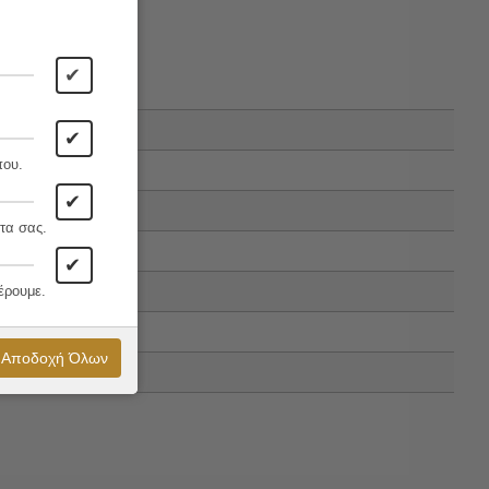
✔
✔
που.
✔
τα σας.
✔
έρουμε.
Αποδοχή Όλων