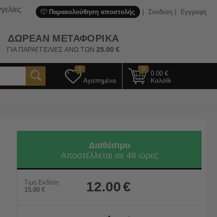
γελίες
Παρακολούθηση αποστολής
Σύνδεση
Εγγραφή
ΔΩΡΕΑΝ ΜΕΤΑΦΟΡΙΚΑ
ΓΙΑ ΠΑΡΑΓΓΕΛΙΕΣ ΑΝΩ ΤΩΝ
25.00
€
0
0
0.00
€
Αγαπημένα
Καλάθι
Διαθέσιμο
Αποστέλλεται σε 48 ώρες
Τιμή Εκδότη
12.00
€
15.00
€
,