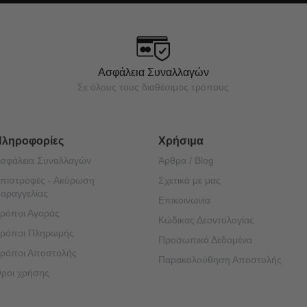
Ασφάλεια Συναλλαγών
Σε όλους τους διαθέσιμος τρόπους
Πληροφορίες
Χρήσιμα
σφάλεια Συναλλαγών
Άρθρα / Blog
πιστροφές - Ακύρωση
Σχετικά με μας
αραγγελίας
Επικοινωνία
ρόποι Αγοράς
Κώδικας Δεοντολογίας
ρόποι Πληρωμής
Προσωπικά Δεδομένα
ρόποι Αποστολής
Παρακολούθηση Αποστολής
ροι χρήσης