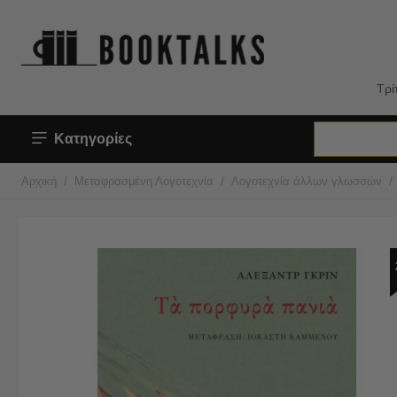
Τρί
Κατηγορίες
/
/
/
Αρχική
Μεταφρασμένη Λογοτεχνία
Λογοτεχνία άλλων γλωσσών