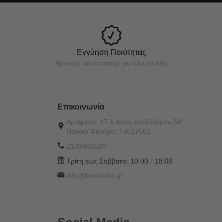
Εγγύηση Ποιότητας
Άριστης κατάστασης για όλα τα είδη
Επικοινωνία
Αρτέμιδος 47 & Αγίου Αλεξάνδρου 58
Παλαιό Φάληρο, Τ.Κ.17561
2109802520
Τρίτη έως Σάββατο:
10:00 - 18:00
info@booktalks.gr