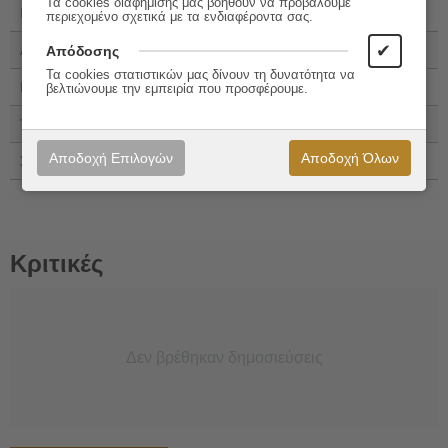
Τα cookies διαφήμισης μας βοηθουν να προβάλουμε
ISBN 13:
978-960-229-234-1
περιεχομένο σχετικά με τα ενδιαφέροντα σας.
✔
Αριθμός Σελίδων:
152
Απόδοσης
Τα cookies στατιστικών μας δίνουν τη δυνατότητα να
Εξώφυλλο:
Σκληρό εξώφυλλο
βελτιώνουμε την εμπειρία που προσφέρουμε.
Έτος Έκδοσης:
2011
Αποδοχή Επιλογών
Αποδοχή Όλων
Συγγραφέας:
Ιβάν Τουργκένιεφ
Κριτικές
Δεν βρέθηκαν δημοσιεύσεις