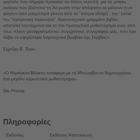
γεγονός που σήμερα προκαλεί σε όλους ντροπή, για τις μοίρες
εκείνων που βλέπουν τη λύτρωση στην απόφαση να μείνουν ή να
φύγουν όσο μακρύτερα γίνεται από τα “πάτρια εδάφη”, την “εστία”,
την “προγονική περιουσία”. Αριστοτεχνικά γραμμένο βιβλίο,
αποτελεί ταυτόχρονα και το πιο προσωπικό μυθιστόρημα ενός από
τους πλέον μεταφρασμένους σύγχρονους συγγραφείς μας, που έχει
λάβει τα υψηλότερα λογοτεχνικά βραβεία της Σερβίας».
Σέρτζαν Β. Τέσιν
«Ο Ντράγκαν Βέλικιτς κατάφερε με το Μποναβία να δημιουργήσει
ένα μεγάλο ευρωπαϊκό μυθιστόρημα».
Die Presse
Πληροφορίες
Εκδόσεις:
Εκδόσεις Καστανιώτη