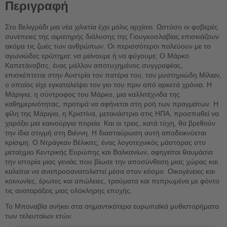
Περιγραφή
Στο Βελιγράδι μια νέα χιλιετία έχει μόλις αρχίσει. Ωστόσο οι φοβερές
συνέπειες της αιματηρής διάλυσης της Γιουγκοσλαβίας επισκιάζουν
ακόμα τις ζωές των ανθρώπων. Οι περισσότεροι παλεύουν με το
αγωνιώδες ερώτημα: να μείνουμε ή να φύγουμε; Ο Μάρκο
Καπετάνοβιτς, ένας μάλλον αποτυχημένος συγγραφέας,
επισκέπτεται στην Αυστρία τον πατέρα του, τον μυστηριώδη Μίλιαν,
ο οποίος είχε εγκαταλείψει τον γιο του πριν από αρκετά χρόνια. Η
Μάριγια, η σύντροφος του Μάρκο, μια καλλιτέχνιδα της
καθημερινότητας, προτιμά να αφήνεται στη ροή των πραγμάτων. Η
φίλη της Μάριγια, η Κριστίνα, μετανάστρια στις ΗΠΑ, προσπαθεί να
χαράξει μια καινούργια πορεία. Και οι τρεις, κατά τύχη, θα βρεθούν
την ίδια στιγμή στη Βιέννη. Η διασταύρωση αυτή αποδεικνύεται
κρίσιμη. Ο Ντράγκαν Βέλικιτς, ένας λογοτεχνικός μάστορας στο
μεταίχμιο Κεντρικής Ευρώπης και Βαλκανίων, αφηγείται θαυμάσια
την ιστορία μιας γενιάς που βίωσε την αποσύνθεση μιας χώρας και
καλείται να αναπροσανατολιστεί μέσα στον κόσμο. Οικογένειες και
κοινωνίες, έρωτες και απώλειες, τραύματα και πεπρωμένα με φόντο
τις αναταράξεις μιας ολόκληρης εποχής.
Το Μποναβία ανήκει στα σημαντικότερα ευρωπαϊκά μυθιστορήματα
των τελευταίων ετών.