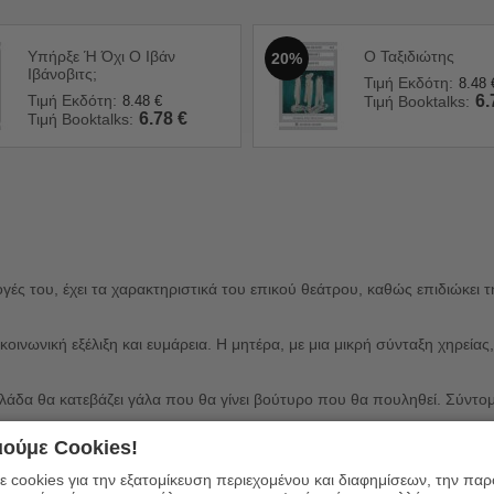
Υπήρξε Ή Όχι Ο Ιβάν
Ο Ταξιδιώτης
20%
Ιβάνοβιτς;
Τιμή Εκδότη:
8.48
Τιμή Εκδότη:
6.
8.48
€
Τιμή Booktalks:
6.78
€
Τιμή Booktalks:
ογές του, έχει τα χαρακτηριστικά του επικού θεάτρου, καθώς επιδιώκε
 κοινωνική εξέλιξη και ευμάρεια. Η μητέρα, με μια μικρή σύνταξη χηρεία
λάδα θα κατεβάζει γάλα που θα γίνει βούτυρο που θα πουληθεί. Σύντο
ούμε Cookies!
α της ατομικής ιδιοκτησίας που προβάλλεται από την μικροαστική ηθική
ας.
 cookies για την εξατομίκευση περιεχομένου και διαφημίσεων, την πα