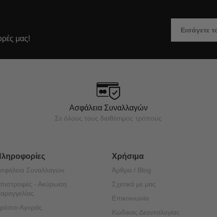
ορές μας!
Ασφάλεια Συναλλαγών
Σε όλους τους διαθέσιμος τρόπους
Πληροφορίες
Χρήσιμα
σφάλεια Συναλλαγών
Άρθρα / Blog
πιστροφές - Ακύρωση
Σχετικά με μας
αραγγελίας
Επικοινωνία
ρόποι Αγοράς
Κώδικας Δεοντολογίας