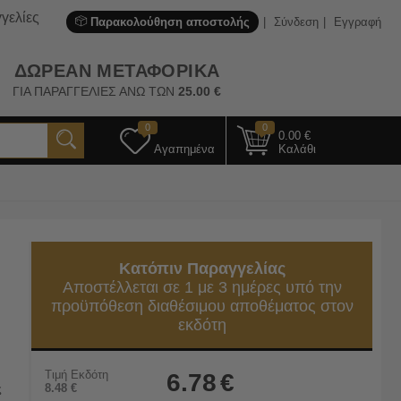
γελίες
Παρακολούθηση αποστολής
Σύνδεση
Εγγραφή
ΔΩΡΕΑΝ ΜΕΤΑΦΟΡΙΚΑ
ΓΙΑ ΠΑΡΑΓΓΕΛΙΕΣ ΑΝΩ ΤΩΝ
25.00
€
0
0
0.00
€
Αγαπημένα
Καλάθι
Κατόπιν Παραγγελίας
Αποστέλλεται σε 1 με 3 ημέρες υπό την
προϋπόθεση διαθέσιμου αποθέματος στον
εκδότη
Τιμή Εκδότη
6.78
€
ς
8.48
€