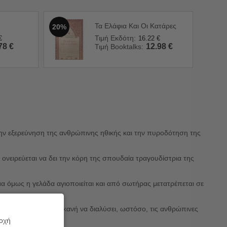
Τα Ελάφια Και Οι Κατάρες
20%
Τιμή Εκδότη:
€
16.22
€
78
€
12.98
€
Τιμή Booktalks:
ι την εξερεύνηση της ανθρώπινης ηθικής και την πυροδότηση της
ς, ονειρεύεται να δει την κόρη της σπουδαία τραγουδίστρια της
μα όμως η γελάδα αγιοποιείται και από σωτήρας μετατρέπεται σε
 ως υπέρτατη αξία, ικανή να διαλύσει, ωστόσο, τις ανθρώπινες
ροχή