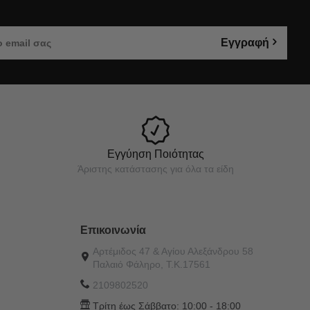
Εγγραφή
Εγγύηση Ποιότητας
Άριστης κατάστασης για όλα τα είδη
Επικοινωνία
Αρτέμιδος 47 & Αγίου Αλεξάνδρου 58
Παλαιό Φάληρο, Τ.Κ.17561
2109802520
Τρίτη έως Σάββατο:
10:00 - 18:00