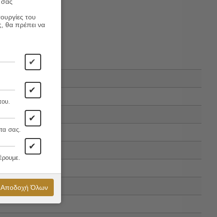
 σας
τουργίες του
ς, θα πρέπει να
✔
✔
που.
✔
τα σας.
✔
έρουμε.
Αποδοχή Όλων