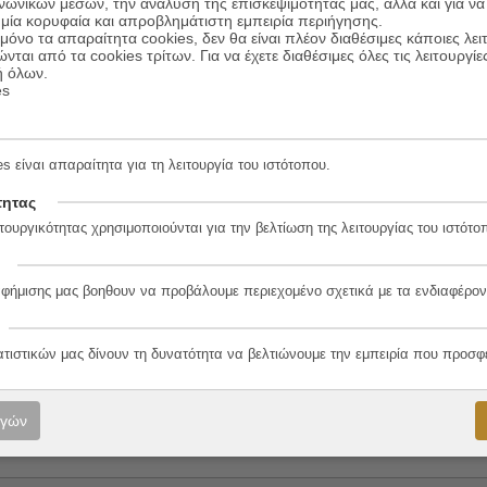
ινωνικών μέσων, την ανάλυση της επισκεψιμότητάς μας, αλλά και για να
μία κορυφαία και απροβλημάτιστη εμπειρία περιήγησης.
όνο τα απαραίτητα cookies, δεν θα είναι πλέον διαθέσιμες κάποιες λει
ώνται από τα cookies τρίτων. Για να έχετε διαθέσιμες όλες τις λειτουργίε
ή όλων.
es
s είναι απαραίτητα για τη λειτουργία του ιστότοπου.
τητας
2-1
τουργικότητας χρησιμοποιούνται για την βελτίωση της λειτουργίας του ιστότο
αφήμισης μας βοηθουν να προβάλουμε περιεχομένο σχετικά με τα ενδιαφέρον
λο
ατιστικών μας δίνουν τη δυνατότητα να βελτιώνουμε την εμπειρία που προσφ
ογών