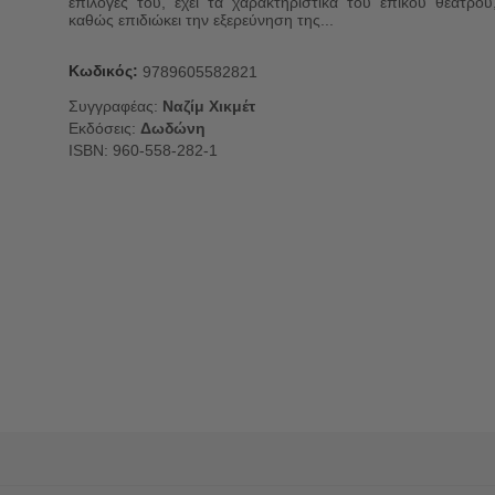
επιλογές του, έχει τα χαρακτηριστικά του επικού θεάτρου
καθώς επιδιώκει την εξερεύνηση της...
Κωδικός:
9789605582821
Συγγραφέας:
Ναζίμ Χικμέτ
Εκδόσεις:
Δωδώνη
ISBN: 960-558-282-1