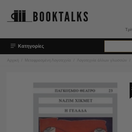
Τρί
Κατηγορίες
/
/
/
Αρχική
Μεταφρασμένη Λογοτεχνία
Λογοτεχνία άλλων γλωσσών