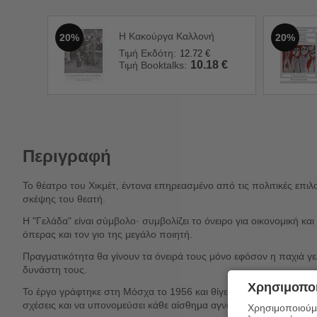
Η Κακούργα Καλλονή
20%
20%
Τιμή Εκδότη:
12.72
€
10.18
€
Τιμή Booktalks:
Περιγραφή
Το θέατρο του Χικμέτ, έντονα επηρεασμένο από τις πολιτικές επιλ
σκέψης του θεατή.
Η "Γελάδα" είναι σύμβολο· συμβολίζει το όνειρο για οικονομική και
όπερας και τον γιο της μεγάλο ποιητή.
Πραγματικότητα θα γίνουν τα όνειρά τους μόνο εφόσον η παχιά γε
δυνάστη τους.
Χρησιμοποι
Το έργο γράφτηκε στη Μόσχα το 1956 και θίγεται έντονα το ζήτημ
σχέσεις και να υπονομεύσει κάθε αίσθημα αγνότητας και ειλικρίνει
Χρησιμοποιούμε