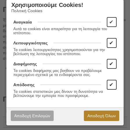
Χρησιμοποιούμε Cookies!
Περιγραφή
Πολιτική Cookies
Ένα στοχαστικό έργο αναζήτησης του «εαυτού» που συνδιαλέγεται
✔
Αναγκαία
με τις πολλαπλές εκφάνσεις των ρόλων του. Είναι ο εσωτερικός
Αυτά τα cookies είναι απαραίτητα για τη λειτουργία του
διάλογος και η πάλη του καθένα από εμάς μπροστά στα
ιστότοπου.
σταυροδρόμια των αποφάσεων, τις αναζητήσεις, τους
προβληματισμούς. Ο δημιουργός επιχειρεί να εκφράσει με
✔
Λειτουργικότητας
σύγχρονο τρόπο και άμεσο λόγο όλα εκείνα που συγκροτούν τον
Τα cookies λειτουργικότητας χρησιμοποιούνται για την
πυρήνα της ύπαρξης, σε μια αλληλουχία σκέψης που καταλήγει
βελτίωση της λειτουργίας του ιστότοπου.
στην πιθανότητα της εξιλέωσης.
✔
Διαφήμισης
Σχεδιαστής
: Κωνσταντίνος Ι. Κορίδης
Τα cookies διαφήμισης μας βοηθουν να προβάλουμε
περιεχομένο σχετικά με τα ενδιαφέροντα σας.
✔
Απόδοσης
Τα cookies στατιστικών μας δίνουν τη δυνατότητα να
βελτιώνουμε την εμπειρία που προσφέρουμε.
Πληροφορίες
Εκδόσεις:
Ιωλκός
Αποδοχή Επιλογών
Αποδοχή Όλων
ISBN 13:
978-960-640-277-7