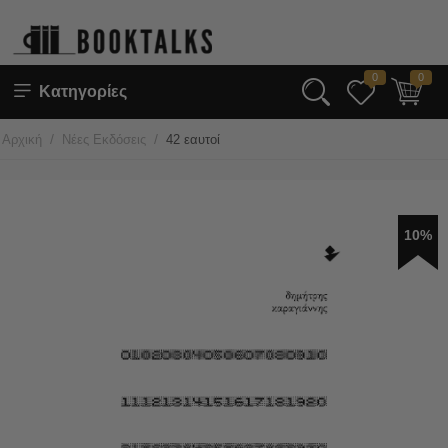
0
0
Κατηγορίες
/
/
Αρχική
Νέες Εκδόσεις
42 εαυτοί
10%